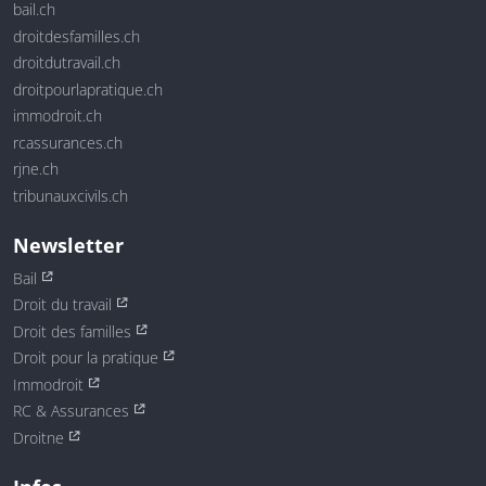
bail.ch
droitdesfamilles.ch
droitdutravail.ch
droitpourlapratique.ch
immodroit.ch
rcassurances.ch
rjne.ch
tribunauxcivils.ch
Newsletter
Bail
Droit du travail
Droit des familles
Droit pour la pratique
Immodroit
RC & Assurances
Droitne