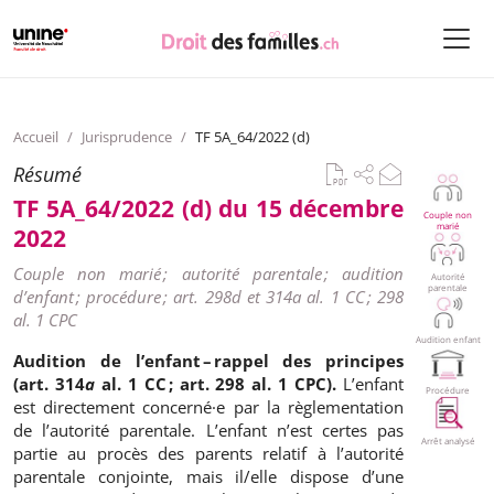
Accueil
/
Jurisprudence
/
TF 5A_64/2022 (d)
Résumé
TF 5A_64/2022 (d) du 15 décembre
Couple non
marié
2022
Couple non marié ; autorité parentale ; audition
Autorité
parentale
d’enfant ; procédure ; art. 298d et 314a al. 1 CC ; 298
al. 1 CPC
Audition enfant
Audition de l’enfant – rappel des principes
(art. 314
a
al. 1 CC ; art. 298 al. 1 CPC).
L’enfant
Procédure
est directement concerné·e par la règlementation
de l’autorité parentale. L’enfant n’est certes pas
Arrêt analysé
partie au procès des parents relatif à l’autorité
parentale conjointe, mais il/elle dispose d’une