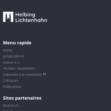
Menu rapide
Home
Jurisprudence
Auteur-e-s
Archives newsletters
S’abonner à la newsletter
Colloques
Publications
Sites partenaires
droitne.ch