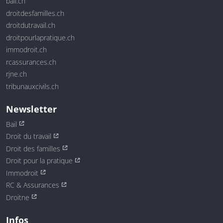
bail.ch
droitdesfamilles.ch
droitdutravail.ch
droitpourlapratique.ch
immodroit.ch
rcassurances.ch
rjne.ch
tribunauxcivils.ch
Newsletter
Bail
Droit du travail
Droit des familles
Droit pour la pratique
Immodroit
RC & Assurances
Droitne
Infos