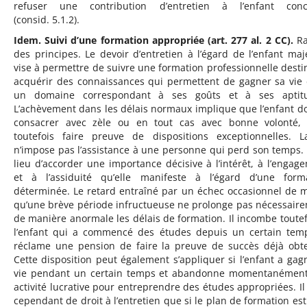
refuser une contribution d’entretien à l’enfant conc
(consid. 5.1.2).
Idem. Suivi d’une formation appropriée (art. 277 al. 2 CC).
Ra
des principes. Le devoir d’entretien à l’égard de l’enfant maj
vise à permettre de suivre une formation professionnelle desti
acquérir des connaissances qui permettent de gagner sa vie
un domaine correspondant à ses goûts et à ses aptitu
L’achèvement dans les délais normaux implique que l’enfant doi
consacrer avec zèle ou en tout cas avec bonne volonté,
toutefois faire preuve de dispositions exceptionnelles. L
n’impose pas l’assistance à une personne qui perd son temps. I
lieu d’accorder une importance décisive à l’intérêt, à l’engag
et à l’assiduité qu’elle manifeste à l’égard d’une form
déterminée. Le retard entraîné par un échec occasionnel de
qu’une brève période infructueuse ne prolonge pas nécessair
de manière anormale les délais de formation. Il incombe toutef
l’enfant qui a commencé des études depuis un certain tem
réclame une pension de faire la preuve de succès déjà obt
Cette disposition peut également s’appliquer si l’enfant a gag
vie pendant un certain temps et abandonne momentanémen
activité lucrative pour entreprendre des études appropriées. Il 
cependant de droit à l’entretien que si le plan de formation est