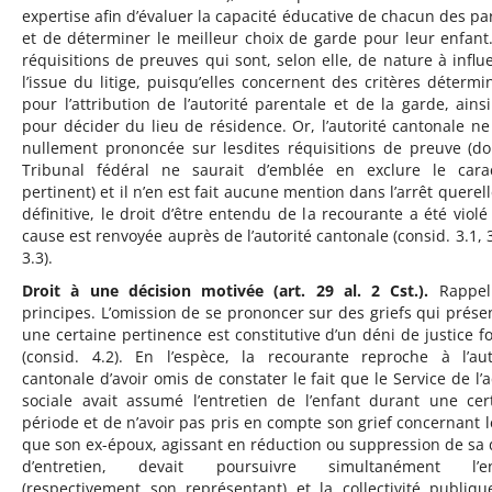
expertise afin d’évaluer la capacité éducative de chacun des pa
et de déterminer le meilleur choix de garde pour leur enfant
réquisitions de preuves qui sont, selon elle, de nature à influ
l’issue du litige, puisqu’elles concernent des critères détermi
pour l’attribution de l’autorité parentale et de la garde, ains
pour décider du lieu de résidence. Or, l’autorité cantonale ne 
nullement prononcée sur lesdites réquisitions de preuve (do
Tribunal fédéral ne saurait d’emblée en exclure le cara
pertinent) et il n’en est fait aucune mention dans l’arrêt querell
définitive, le droit d’être entendu de la recourante a été violé 
cause est renvoyée auprès de l’autorité cantonale (consid. 3.1, 3
3.3).
Droit à une décision motivée (art. 29 al. 2 Cst.).
Rappel
principes. L’omission de se prononcer sur des griefs qui prése
une certaine pertinence est constitutive d’un déni de justice f
(consid. 4.2). En l’espèce, la recourante reproche à l’aut
cantonale d’avoir omis de constater le fait que le Service de l’a
sociale avait assumé l’entretien de l’enfant durant une cer
période et de n’avoir pas pris en compte son grief concernant le
que son ex-époux, agissant en réduction ou suppression de sa 
d’entretien, devait poursuivre simultanément l’en
(respectivement son représentant) et la collectivité publiqu