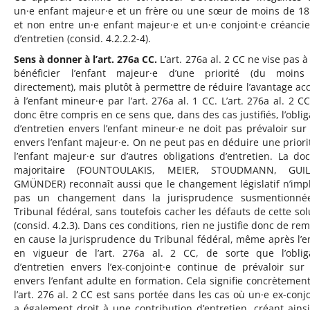
un·e enfant majeur·e et un frère ou une sœur de moins de 18
et non entre un·e enfant majeur·e et un·e conjoint·e créancie
d’entretien (consid. 4.2.2.2-4).
Sens à donner à l’art. 276a CC.
L’art. 276a al. 2 CC ne vise pas à
bénéficier l’enfant majeur·e d’une priorité (du moins
directement), mais plutôt à permettre de réduire l’avantage ac
à l’enfant mineur·e par l’art. 276a al. 1 CC. L’art. 276a al. 2 CC
donc être compris en ce sens que, dans des cas justifiés, l’oblig
d’entretien envers l’enfant mineur·e ne doit pas prévaloir sur 
envers l’enfant majeur·e. On ne peut pas en déduire une priori
l’enfant majeur·e sur d’autres obligations d’entretien. La doc
majoritaire (FOUNTOULAKIS, MEIER, STOUDMANN, GUIL
GMÜNDER) reconnaît aussi que le changement législatif n’imp
pas un changement dans la jurisprudence susmentionné
Tribunal fédéral, sans toutefois cacher les défauts de cette sol
(consid. 4.2.3). Dans ces conditions, rien ne justifie donc de rem
en cause la jurisprudence du Tribunal fédéral, même après l’e
en vigueur de l’art. 276a al. 2 CC, de sorte que l’oblig
d’entretien envers l’ex-conjoint·e continue de prévaloir sur 
envers l’enfant adulte en formation. Cela signifie concrètemen
l’art. 276 al. 2 CC est sans portée dans les cas où un·e ex-conjo
a également droit à une contribution d’entretien, créant ains