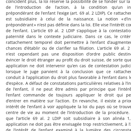
coïncident plus, la loi réserve la possibilité de se fonder sur la
de l’introduction de l’action, à la condition qu’un in
prépondérant de l’enfant l’exige (art. 69 al. 2 LDIP). Ce rattach
est subsidiaire à celui de la naissance. La notion « d’in
prépondérant » n’est pas définie dans la loi. Elle vise l’intérêt c
de l’enfant. L’article 69 al. 2 LDIP s’applique à la contestati
paternité dans le contexte judiciaire. Dans ce cas, le critè
rattachement temporel doit permettre à l’enfant d’augmente
chances d’établir ou de clarifier sa filiation. L’article 69 al. 2
n’est cependant pas une disposition d’ordre public desti
évincer le droit étranger au profit du droit suisse, de sorte qu
application ne doit intervenir qu’en cas de contestation judici
lorsque le juge parvient à la conclusion que ce rattach
conduit à l’application du droit plus favorable à l’enfant dans l
d’espèce. A défaut de constatations particulières relatives à l’in
de l’enfant, il ne peut être admis par principe que l’intér
l’enfant commande de toujours appliquer le droit qui p
d’entrer en matière sur l’action. En revanche, il existe a prio
intérêt de l’enfant à voir appliquée la loi du pays où se trouv
centre de vie au moment de l’introduction de la procédure.
que l’article 69 al. 2 LDIP soit subsidiaire à son alinéa 1
application ne doit pas être envisagée trop restrictivement, à l
de l’intérêt de l’enfant examiné à la lumière des circonst