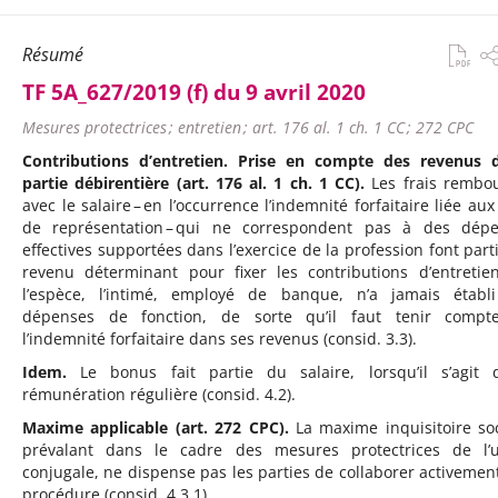
Résumé
TF 5A_627/2019 (f) du 9 avril 2020
Mesures protectrices ; entretien ; art. 176 al. 1 ch. 1 CC ; 272 CPC
Contributions d’entretien. Prise en compte des revenus 
partie débirentière (art. 176 al. 1 ch. 1 CC).
Les frais rembo
avec le salaire – en l’occurrence l’indemnité forfaitaire liée aux
de représentation – qui ne correspondent pas à des dép
effectives supportées dans l’exercice de la profession font part
revenu déterminant pour fixer les contributions d’entretie
l’espèce, l’intimé, employé de banque, n’a jamais établ
dépenses de fonction, de sorte qu’il faut tenir compt
l’indemnité forfaitaire dans ses revenus (consid. 3.3).
Idem.
Le bonus fait partie du salaire, lorsqu’il s’agit 
rémunération régulière (consid. 4.2).
Maxime applicable (art. 272 CPC).
La maxime inquisitoire soc
prévalant dans le cadre des mesures protectrices de l’
conjugale, ne dispense pas les parties de collaborer activement
procédure (consid. 4.3.1).