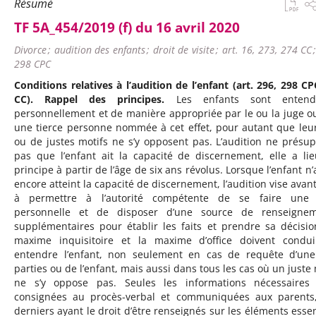
Résumé
TF 5A_454/2019 (f) du 16 avril 2020
Divorce ; audition des enfants ; droit de visite ; art. 16, 273, 274 CC 
298 CPC
Conditions relatives à l’audition de l’enfant (art. 296, 298 CP
CC). Rappel des principes.
Les enfants sont entendu
personnellement et de manière appropriée par le ou la juge o
une tierce personne nommée à cet effet, pour autant que leu
ou de justes motifs ne s’y opposent pas. L’audition ne présu
pas que l’enfant ait la capacité de discernement, elle a li
principe à partir de l’âge de six ans révolus. Lorsque l’enfant n’
encore atteint la capacité de discernement, l’audition vise avant
à permettre à l’autorité compétente de se faire une 
personnelle et de disposer d’une source de renseignem
supplémentaires pour établir les faits et prendre sa décisio
maxime inquisitoire et la maxime d’office doivent condu
entendre l’enfant, non seulement en cas de requête d’un
parties ou de l’enfant, mais aussi dans tous les cas où un juste 
ne s’y oppose pas. Seules les informations nécessaires
consignées au procès-verbal et communiquées aux parents
derniers ayant le droit d’être renseignés sur les éléments essen