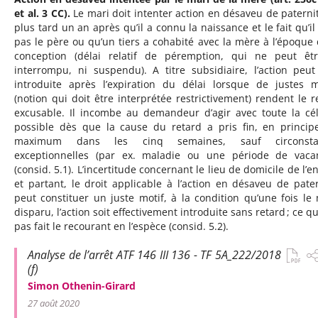
et al. 3 CC).
Le mari doit intenter action en désaveu de paterni
plus tard un an après qu’il a connu la naissance et le fait qu’il 
pas le père ou qu’un tiers a cohabité avec la mère à l’époque 
conception (délai relatif de péremption, qui ne peut êt
interrompu, ni suspendu). A titre subsidiaire, l’action peut
introduite après l’expiration du délai lorsque de justes m
(notion qui doit être interprétée restrictivement) rendent le r
excusable. Il incombe au demandeur d’agir avec toute la cél
possible dès que la cause du retard a pris fin, en princip
maximum dans les cinq semaines, sauf circonsta
exceptionnelles (par ex. maladie ou une période de vaca
(consid. 5.1). L’incertitude concernant le lieu de domicile de l’e
et partant, le droit applicable à l’action en désaveu de pater
peut constituer un juste motif, à la condition qu’une fois le 
disparu, l’action soit effectivement introduite sans retard ; ce q
pas fait le recourant en l’espèce (consid. 5.2).
Analyse de l’arrêt ATF 146 III 136 - TF 5A_222/2018
(f)
Simon Othenin-Girard
27 août 2020