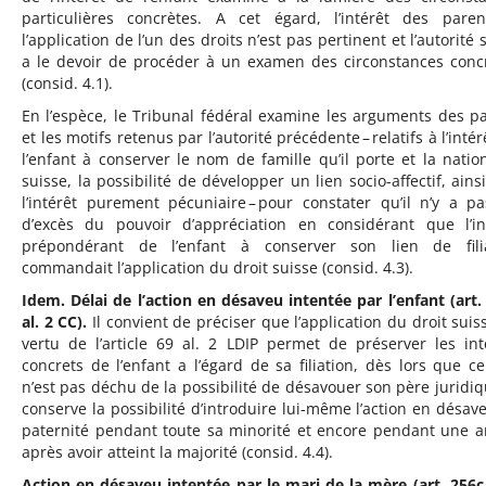
particulières concrètes. A cet égard, l’intérêt des pare
l’application de l’un des droits n’est pas pertinent et l’autorité 
a le devoir de procéder à un examen des circonstances conc
(consid. 4.1).
En l’espèce, le Tribunal fédéral examine les arguments des pa
et les motifs retenus par l’autorité précédente – relatifs à l’inté
l’enfant à conserver le nom de famille qu’il porte et la nation
suisse, la possibilité de développer un lien socio-affectif, ains
l’intérêt purement pécuniaire – pour constater qu’il n’y a p
d’excès du pouvoir d’appréciation en considérant que l’in
prépondérant de l’enfant à conserver son lien de fili
commandait l’application du droit suisse (consid. 4.3).
Idem. Délai de l’action en désaveu intentée par l’enfant (art.
al. 2 CC).
Il convient de préciser que l’application du droit suis
vertu de l’article 69 al. 2 LDIP permet de préserver les int
concrets de l’enfant a l’égard de sa filiation, dès lors que cel
n’est pas déchu de la possibilité de désavouer son père juridiq
conserve la possibilité d’introduire lui-même l’action en désav
paternité pendant toute sa minorité et encore pendant une 
après avoir atteint la majorité (consid. 4.4).
Action en désaveu intentée par le mari de la mère (art. 256c 