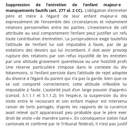
Suppression de l’entretien de l’enfant majeur·e 
manquements fautifs (art. 277 al. 2 CC).
L’obligation d’entretie
père et mère à l’égard de leur enfant majeur·e dé
expressément de l’ensemble des circonstances et notammen
relations personnelles entre les parties. L’inexistence de cell
attribuée au seul comportement l’enfant peut justifier un ref
toute contribution d’entretien. La jurisprudence exige toutefoi
l’attitude de l’enfant lui soit imputable à faute, par de g
violations des devoirs qui lui incombent. Il doit avoir provoq
rupture des relations par son refus injustifié de les entreten
par une attitude gravement querelleuse ou une hostilité prof
Une réserve particulière s’impose dans le contexte du div
Néanmoins, si l’enfant persiste dans l’attitude de rejet adoptée
du divorce à l’égard du parent qui n’a pas la garde, bien que cel
se soit comporté correctement, cette attitude inflexible lu
imputable à faute. L’autorité jouit d’un large pouvoir d’appréci
(consid. 5.1.1.1 et 5.1.1.2). En l’espèce, la suspension du dro
visite entre le recourant et son enfant majeur est interven
raison de torts partagés, d’après les rapports de la curatrice
avait relevé qu’il apparaissait peu probable que le père exer
droit de visite « de manière saine ». En conséquence (selon l’aut
cantonale et confirmé par le Tribunal fédéral), il n’est pas justi