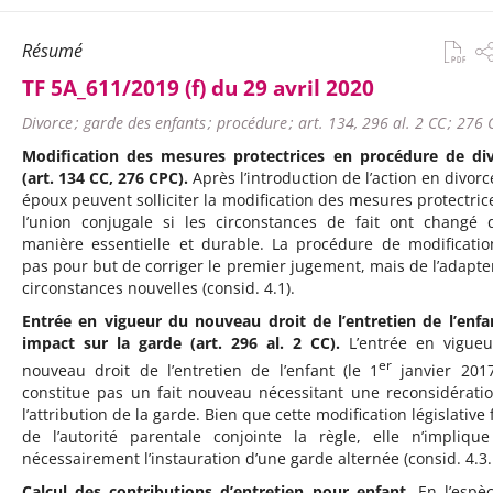
Résumé
TF 5A_611/2019 (f) du 29 avril 2020
Divorce ; garde des enfants ; procédure ; art. 134, 296 al. 2 CC ; 276
Modification des mesures protectrices en procédure de di
(art. 134 CC, 276 CPC).
Après l’introduction de l’action en divorce
époux peuvent solliciter la modification des mesures protectric
l’union conjugale si les circonstances de fait ont changé 
manière essentielle et durable. La procédure de modificatio
pas pour but de corriger le premier jugement, mais de l’adapte
circonstances nouvelles (consid. 4.1).
Entrée en vigueur du nouveau droit de l’entretien de l’enfa
impact sur la garde (art. 296 al. 2 CC).
L’entrée en vigue
er
nouveau droit de l’entretien de l’enfant (le 1
janvier 201
constitue pas un fait nouveau nécessitant une reconsidérati
l’attribution de la garde. Bien que cette modification législative
de l’autorité parentale conjointe la règle, elle n’impliqu
nécessairement l’instauration d’une garde alternée (consid. 4.3.
Calcul des contributions d’entretien pour enfant
. En l’espèc