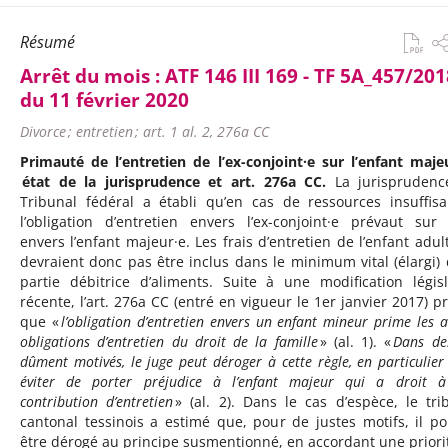
Résumé
Arrêt du mois :
ATF 146 III 169 - TF 5A_457/2018
du 11 février 2020
Divorce ; entretien ; art. 1 al. 2, 276a CC
Primauté de l’entretien de l’ex-conjoint·e sur l’enfant majeu
état de la jurisprudence et art. 276a CC.
La jurisprudenc
Tribunal fédéral a établi qu’en cas de ressources insuffisa
l’obligation d’entretien envers l’ex-conjoint·e prévaut sur 
envers l’enfant majeur·e. Les frais d’entretien de l’enfant adul
devraient donc pas être inclus dans le minimum vital (élargi) 
partie débitrice d’aliments. Suite à une modification législ
récente, l’art. 276a CC (entré en vigueur le 1er janvier 2017) pr
que «
l’obligation d’entretien envers un enfant mineur prime les a
obligations d’entretien du droit de la famille
» (al. 1). «
Dans de
dûment motivés, le juge peut déroger à cette règle, en particulier
éviter de porter préjudice à l’enfant majeur qui a droit 
contribution d’entretien
» (al. 2). Dans le cas d’espèce, le tri
cantonal tessinois a estimé que, pour de justes motifs, il po
être dérogé au principe susmentionné, en accordant une priori