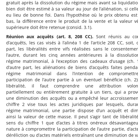
gratuit après la dissolution du régime mais avant sa liquidatio
bien doit être estimé à sa valeur au jour de l’aliénation, si cell
eu lieu de bonne foi. Dans l’hypothèse où le prix obtenu est
bas, la différence entre le produit de la vente et la valeur v
supérieure doit être retenue (consid. 3.1).
Réunion aux acquêts (art. 8, 208 CC).
Sont réunis au c
d’acquêts, les cas visés à l’alinéa 1 de l’article 208 CC, soit, 
part, les libéralités entre vifs réalisées sans le consenteme
l’autre, durant les cinq années antérieures à la dissoluti
régime matrimonial, à l’exception des cadeaux d’usage (ch. 1
d’autre part, les aliénations de biens d’acquêts faites penda
régime matrimonial dans l’intention de compromettr
participation de l’autre partie à un éventuel bénéficie (ch. 2)
libéralité, il faut comprendre une attribution volont
partiellement ou entièrement gratuite à un tiers, qui a pro
une diminution des acquêts ou a empêché leur accroissemen
chiffre 2 vise tous les actes juridiques par lesquels, dura
régime matrimonial, une partie dispose d’un acquêt et di
ainsi la valeur de cette masse. Il peut s’agir tant de libéralit
sens du chiffre 1 que d’actes à titres onéreux désavantage
nature à compromettre la participation de l’autre partie, d’act
déréliction ou d’actes matériels entraînant une diminution de v