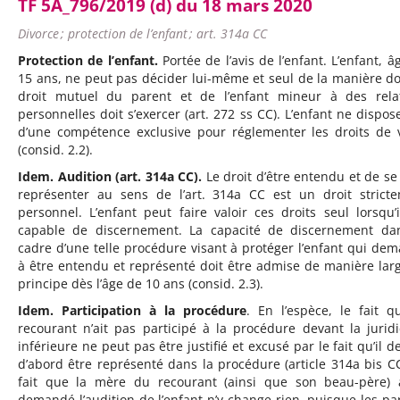
TF 5A_796/2019 (d) du 18 mars 2020
Divorce ; protection de l’enfant ; art. 314a CC
Protection de l’enfant.
Portée de l’avis de l’enfant. L’enfant, â
15 ans, ne peut pas décider lui-même et seul de la manière do
droit mutuel du parent et de l’enfant mineur à des rela
personnelles doit s’exercer (art. 272 ss CC). L’enfant ne dispos
d’une compétence exclusive pour réglementer les droits de v
(consid. 2.2).
Idem. Audition (art. 314a CC).
Le droit d’être entendu et de se 
représenter au sens de l’art. 314a CC est un droit strict
personnel. L’enfant peut faire valoir ces droits seul lorsqu’i
capable de discernement. La capacité de discernement da
cadre d’une telle procédure visant à protéger l’enfant qui de
à être entendu et représenté doit être admise de manière lar
principe dès l’âge de 10 ans (consid. 2.3).
Idem. Participation à la procédure
. En l’espèce, le fait q
recourant n’ait pas participé à la procédure devant la juridi
inférieure ne peut pas être justifié et excusé par le fait qu’il d
d’abord être représenté dans la procédure (article 314a bis CC
fait que la mère du recourant (ainsi que son beau-père) 
demandé l’audition de l’enfant n’y change rien, puisque les pa