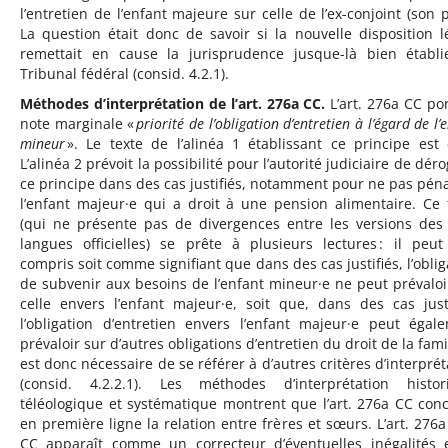
l’entretien de l’enfant majeure sur celle de l’ex-conjoint (son p
La question était donc de savoir si la nouvelle disposition l
remettait en cause la jurisprudence jusque-là bien établ
Tribunal fédéral (consid. 4.2.1).
Méthodes d’interprétation de l’art. 276a CC.
L’art. 276a CC por
note marginale «
priorité de l’obligation d’entretien à l’égard de l’
mineur
». Le texte de l’alinéa 1 établissant ce principe est c
L’alinéa 2 prévoit la possibilité pour l’autorité judiciaire de dér
ce principe dans des cas justifiés, notamment pour ne pas péna
l’enfant majeur·e qui a droit à une pension alimentaire. Ce 
(qui ne présente pas de divergences entre les versions des 
langues officielles) se prête à plusieurs lectures : il peut
compris soit comme signifiant que dans des cas justifiés, l’oblig
de subvenir aux besoins de l’enfant mineur·e ne peut prévaloi
celle envers l’enfant majeur·e, soit que, dans des cas justi
l’obligation d’entretien envers l’enfant majeur·e peut égal
prévaloir sur d’autres obligations d’entretien du droit de la famil
est donc nécessaire de se référer à d’autres critères d’interprét
(consid. 4.2.2.1). Les méthodes d’interprétation histor
téléologique et systématique montrent que l’art. 276a CC con
en première ligne la relation entre frères et sœurs. L’art. 276a 
CC apparaît comme un correcteur d’éventuelles inégalités 