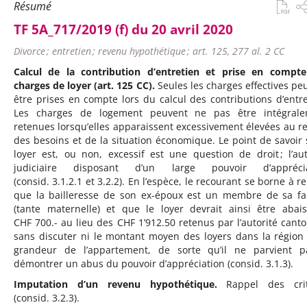
Résumé
TF 5A_717/2019 (f) du 20 avril 2020
Divorce ; entretien ; revenu hypothétique ; art. 125, 277 al. 2 CC
Calcul de la contribution d’entretien et prise en compt
charges de loyer (art. 125 CC).
Seules les charges effectives pe
être prises en compte lors du calcul des contributions d’entre
Les charges de logement peuvent ne pas être intégrale
retenues lorsqu’elles apparaissent excessivement élevées au r
des besoins et de la situation économique. Le point de savoir 
loyer est, ou non, excessif est une question de droit ; l’aut
judiciaire disposant d’un large pouvoir d’apprécia
(consid. 3.1.2.1 et 3.2.2). En l’espèce, le recourant se borne à r
que la bailleresse de son ex-époux est un membre de sa fa
(tante maternelle) et que le loyer devrait ainsi être abai
CHF 700.- au lieu des CHF 1’912.50 retenus par l’autorité canto
sans discuter ni le montant moyen des loyers dans la région 
grandeur de l’appartement, de sorte qu’il ne parvient 
démontrer un abus du pouvoir d’appréciation (consid. 3.1.3).
Imputation d’un revenu hypothétique.
Rappel des crit
(consid. 3.2.3).