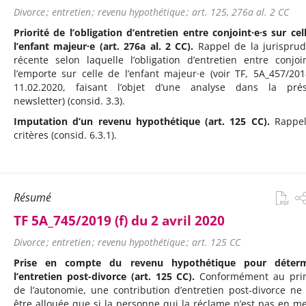
Divorce ; entretien ; revenu hypothétique ; art. 125, 276a al. 2 CC
Priorité de l’obligation d’entretien entre conjoint·e·s sur cel
l’enfant majeur·e (art. 276a al. 2 CC).
Rappel de la jurispru
récente selon laquelle l’obligation d’entretien entre conjoin
l’emporte sur celle de l’enfant majeur·e (voir TF, 5A_457/20
11.02.2020, faisant l’objet d’une analyse dans la pré
newsletter) (consid. 3.3).
Imputation d’un revenu hypothétique (art. 125 CC).
Rappel
critères (consid. 6.3.1).
Résumé
TF 5A_745/2019 (f) du 2 avril 2020
Divorce ; entretien ; revenu hypothétique ; art. 125 CC
Prise en compte du revenu hypothétique pour déterm
l’entretien post-divorce (art. 125 CC).
Conformément au prin
de l’autonomie, une contribution d’entretien post-divorce ne
être allouée que si la personne qui la réclame n’est pas en m