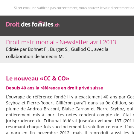
Si cet email ne s'affiche pas correctement, vous pouvez le voir directement d
Droit matrimonial - Newsletter avril 2013
Editée par Bohnet F., Burgat S., Guillod O., avec la
collaboration de Simeoni M.
Le nouveau «CC & CO»
Depuis 40 ans la référence en droit privé suisse
L’ouvrage de référence fondé il y a exactement 40 ans par Ge
Scyboz et Pierre-Robert Gilliéron paraît dans sa 9e édition, so
plume de Andrea Braconi, Blaise Carron et Pierre Scyboz, qui 
entièrement mis à jour. Les notes rendent compte de l’état 
jurisprudence du Tribunal fédéral jusqu’au volume 137 (2011
résumant chaque fois succinctement la solution retenue. L’ou
a paru en fin novembre 2012, mais il reproduit aussi les t