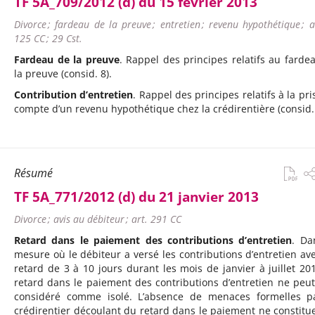
TF 5A_709/2012 (d) du 15 février 2013
Divorce ; fardeau de la preuve ; entretien ; revenu hypothétique ; a
125 CC ; 29 Cst.
Fardeau de la preuve
. Rappel des principes relatifs au farde
la preuve (consid. 8).
Contribution d’entretien
. Rappel des principes relatifs à la pri
compte d’un revenu hypothétique chez la crédirentière (consid. 
Résumé
TF 5A_771/2012 (d) du 21 janvier 2013
Divorce ; avis au débiteur ; art. 291 CC
Retard dans le paiement des contributions d’entretien
. Da
mesure où le débiteur a versé les contributions d’entretien av
retard de 3 à 10 jours durant les mois de janvier à juillet 201
retard dans le paiement des contributions d’entretien ne peut
considéré comme isolé. L’absence de menaces formelles p
crédirentier découlant du retard dans le paiement ne constitu