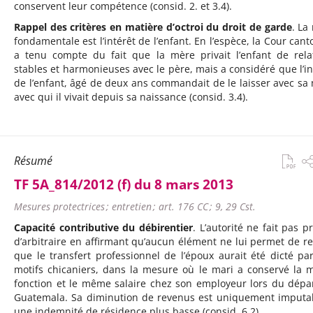
conservent leur compétence (consid. 2. et 3.4).
Rappel des critères en matière d’octroi du droit de garde
. La
fondamentale est l’intérêt de l’enfant. En l’espèce, la Cour cant
a tenu compte du fait que la mère privait l’enfant de rela
stables et harmonieuses avec le père, mais a considéré que l’in
de l’enfant, âgé de deux ans commandait de le laisser avec sa
avec qui il vivait depuis sa naissance (consid. 3.4).
Résumé
TF 5A_814/2012 (f) du 8 mars 2013
Mesures protectrices ; entretien ; art. 176 CC ; 9, 29 Cst.
Capacité contributive du débirentier
. L’autorité ne fait pas p
d’arbitraire en affirmant qu’aucun élément ne lui permet de re
que le transfert professionnel de l’époux aurait été dicté pa
motifs chicaniers, dans la mesure où le mari a conservé la
fonction et le même salaire chez son employeur lors du dépa
Guatemala. Sa diminution de revenus est uniquement imputa
une indemnité de résidence plus basse (consid. 6.2).