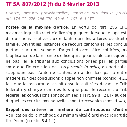
TF 5A_807/2012 (f) du 6 février 2013
Divorce ; mesures provisionnelles ; entretien des époux ; procéd
art. 176 CC ; 276, 296 CPC ; 99 al. 2, 107 al. 1 LTF
Portée de la maxime d’office
. En vertu de l’art. 296 CPC
maximes inquisitoire et d’office s’appliquent lorsque le juge est 
de questions relatives aux enfants dans les affaires de droit 
famille. Devant les instances de recours cantonales, les conclu
portant sur une somme d’argent doivent être chiffrées, m
l’application de la maxime d’office qui a pour seule conséquen
ne pas lier le tribunal aux conclusions prises par les partie
sorte que l’interdiction de la
reformatio in peius
, en particulie
s’applique pas. L’autorité cantonale n’a dès lors pas à entr
matière sur des conclusions d’appel non chiffrées (consid. 4.2.2
fait que la recourante les ait ensuite chiffrées devant le Tri
fédéral n’y change rien, dès lors que pour le recours au Tri
fédéral les conclusions sont soumises à l’art. 99 al. 2 LTF aux t
duquel les conclusions nouvelles sont irrecevables (consid. 4.3)
Rappel des critères en matière de contributions d’entre
Application de la méthode du mimum vital élargi avec répartiti
l’excédent (consid. 5.4.1.1).