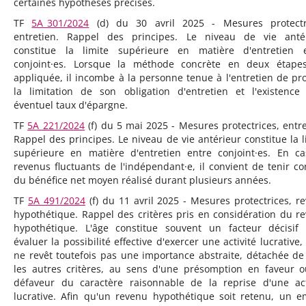
certaines hypothèses précises.
TF
5A_301/2024
(d) du 30 avril 2025 - Mesures protectr
entretien. Rappel des principes. Le niveau de vie anté
constitue la limite supérieure en matière d'entretien 
conjoint·es. Lorsque la méthode concrète en deux étape
appliquée, il incombe à la personne tenue à l'entretien de pr
la limitation de son obligation d'entretien et l'existence
éventuel taux d'épargne.
TF
5A_221/2024
(f) du 5 mai 2025 - Mesures protectrices, entre
Rappel des principes. Le niveau de vie antérieur constitue la l
supérieure en matière d'entretien entre conjoint·es. En c
revenus fluctuants de l'indépendant·e, il convient de tenir c
du bénéfice net moyen réalisé durant plusieurs années.
TF
5A_491/2024
(f) du 11 avril 2025 - Mesures protectrices, r
hypothétique. Rappel des critères pris en considération du r
hypothétique. L'âge constitue souvent un facteur décisif
évaluer la possibilité effective d'exercer une activité lucrative,
ne revêt toutefois pas une importance abstraite, détachée de
les autres critères, au sens d'une présomption en faveur 
défaveur du caractère raisonnable de la reprise d'une act
lucrative. Afin qu'un revenu hypothétique soit retenu, un e