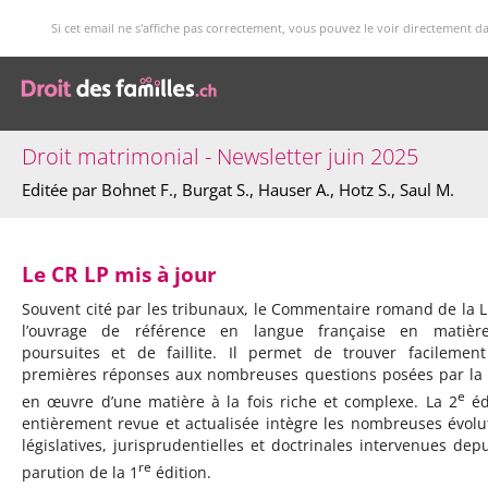
Si cet email ne s'affiche pas correctement, vous pouvez le voir directement d
Droit matrimonial - Newsletter juin 2025
Editée par Bohnet F., Burgat S., Hauser A., Hotz S., Saul M.
Le CR LP mis à jour
Souvent cité par les tribunaux, le Commentaire romand de la L
l’ouvrage de référence en langue française en matièr
poursuites et de faillite. Il permet de trouver facilemen
premières réponses aux nombreuses questions posées par la
e
en œuvre d’une matière à la fois riche et complexe. La 2
éd
entièrement revue et actualisée intègre les nombreuses évolu
législatives, jurisprudentielles et doctrinales intervenues depu
re
parution de la 1
édition.