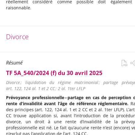
réellement considéré comme possible doit également 
raisonnable.
Divorce
Résumé
TF 5A_540/2024 (f) du 30 avril 2025
Divorce ; liquidation du régime matrimonial ; partage prévoya
art. 122, 124 al. 1 et 2 CC ; 2 al. 1ter LFLP
Prévoyance professionnelle – partage en cas de perception 
rente d’invalidité avant l’âge de référence réglementaire.
R
des principes (art. 122, 124 al. 1 et 2 CC et 2 al. 1ter LFLP). L’ar
CC trouve application si, avant l’introduction de la procédu
divorce, un droit à une rente d’invalidité de la prévo
professionnelle est né. Le fait qu’aucune rente n’est (encore) v
n’exclut pas l’application de l’art. 124 CC.