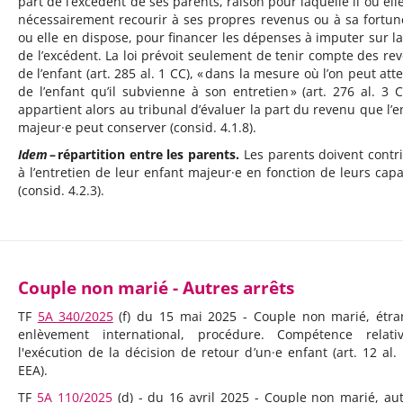
part de l’excédent de ses parents, raison pour laquelle il ou elle
nécessairement recourir à ses propres revenus ou à sa fortune,
ou elle en dispose, pour financer les dépenses à imputer sur la
de l’excédent. La loi prévoit seulement de tenir compte des re
de l’enfant (art. 285 al. 1 CC), « dans la mesure où l’on peut att
de l’enfant qu’il subvienne à son entretien » (art. 276 al. 3 CC
appartient alors au tribunal d’évaluer la part du revenu que l’e
majeur·e peut conserver (consid. 4.1.8).
Idem
– répartition entre les parents.
Les parents doivent contr
à l’entretien de leur enfant majeur·e en fonction de leurs capa
(consid. 4.2.3).
Couple non marié - Autres arrêts
TF
5A_340/2025
(f) du 15 mai 2025 - Couple non marié, étra
enlèvement international, procédure. Compétence relat
l'exécution de la décision de retour d’un·e enfant (art. 12 al. 
EEA).
TF
5A_110/2025
(d) - du 16 avril 2025 - Couple non marié, aut