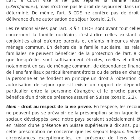
L’art. 8 CEDH vise à ne pas séparer la famille nuclé
(«
Kernfamilie
»), mais n’octroie pas le droit de séjourner dans un
déterminé. De même, l’art. 3 CDE ne confère pas de droit
délivrance d’une autorisation de séjour (consid. 2.1).
Les relations visées par l’art. 8 § 1 CEDH sont avant tout celle
concernent la famille nucléaire, c’est-à-dire celles existant 
conjoint·es ainsi qu’entre parents et enfants mineur·es viva
ménage commun. En dehors de la famille nucléaire, les rela
familiales ne peuvent bénéficier de la protection de l’art. 8
que lorsqu’elles sont suffisamment étroites, réelles et effect
notamment en cas de ménage commun, de dépendance financ
de liens familiaux particulièrement étroits ou de prise en char
la personne et ne fondent en principe un droit à l’obtention 
autorisation de séjour que s’il existe un rapport de dépen
particulier entre la personne étrangère et le proche pare
bénéfice d’un droit de présence assuré en Suisse (consid. 2.2).
Idem
- droit au respect de la vie privée.
En l’espèce, les recou
ne peuvent pas se prévaloir de la présomption selon laquelle 
sociaux développés avec notre pays seraient spécialement ét
en raison d’une présence en Suisse supérieure à dix ans, pu
cette présomption ne concerne que les séjours légaux. Seule
circonstances exceptionnelles, en présence de liens et 