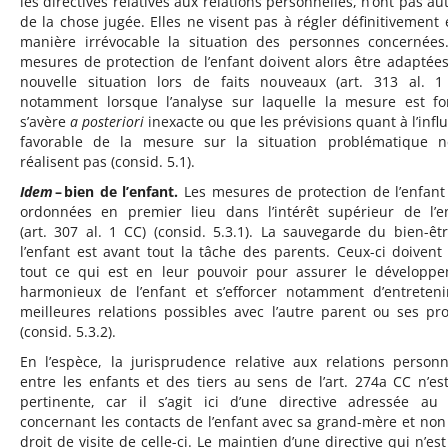
les directives relatives aux relations personnelles, n’ont pas aut
de la chose jugée. Elles ne visent pas à régler définitivement 
manière irrévocable la situation des personnes concernées
mesures de protection de l’enfant doivent alors être adaptées
nouvelle situation lors de faits nouveaux (art. 313 al. 1
notamment lorsque l’analyse sur laquelle la mesure est f
s’avère
a posteriori
inexacte ou que les prévisions quant à l’infl
favorable de la mesure sur la situation problématique 
réalisent pas (consid. 5.1).
Idem
– bien de l’enfant.
Les mesures de protection de l’enfant
ordonnées en premier lieu dans l’intérêt supérieur de l’e
(art. 307 al. 1 CC) (consid. 5.3.1). La sauvegarde du bien-êt
l’enfant est avant tout la tâche des parents. Ceux-ci doivent 
tout ce qui est en leur pouvoir pour assurer le développ
harmonieux de l’enfant et s’efforcer notamment d’entreteni
meilleures relations possibles avec l’autre parent ou ses pr
(consid. 5.3.2).
En l’espèce, la jurisprudence relative aux relations personn
entre les enfants et des tiers au sens de l’art. 274a CC n’es
pertinente, car il s’agit ici d’une directive adressée au
concernant les contacts de l’enfant avec sa grand-mère et non
droit de visite de celle-ci. Le maintien d’une directive qui n’est