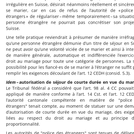
irrégulière en Suisse, désirait néanmoins réellement et sincèr
se marier, car en cas de refus de l’autorité de « polic
étrangers » de régulariser – même temporairement – sa situatio
personne étrangère ne pourrait pas concrétiser son proj
Suisse.
Une telle pratique reviendrait à présumer de manière irréfra
qu’une personne étrangère démunie d’un titre de séjour en S
ne peut avoir qu’une volonté viciée de se marier et ainsi à inte
de manière générale, automatique et indifférenciée l’exerci
droit au mariage pour toute une catégorie de personnes. La 
possibilité pour les fiancé·es de se marier à l’étranger ne suffit
remplir les exigences découlant de l’art. 12 CEDH (consid. 5.3).
Idem
– autorisation de séjour de courte durée en vue du mar
Le Tribunal fédéral a considéré que l’art. 98 al. 4 CC pouvait
appliqué de manière conforme à l’art. 14 Cst. et l’art. 12 CED
l’autorité cantonale compétente en matière de "police
étrangers" tenait compte, au moment de statuer sur une de
d’autorisation de courte durée en vue du mariage, des exig
liées au respect du droit au mariage et au principe d
proportionnalité.
Les autorités de "police des étrangers" sont tenues de délivr