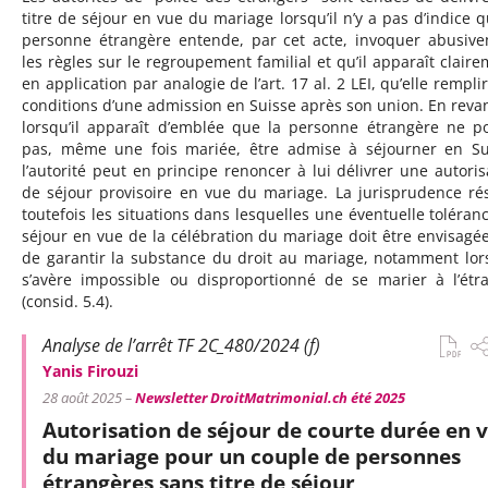
titre de séjour en vue du mariage lorsqu’il n’y a pas d’indice q
personne étrangère entende, par cet acte, invoquer abusiv
les règles sur le regroupement familial et qu’il apparaît claire
en application par analogie de l’art. 17 al. 2 LEI, qu’elle rempli
conditions d’une admission en Suisse après son union. En reva
lorsqu’il apparaît d’emblée que la personne étrangère ne p
pas, même une fois mariée, être admise à séjourner en Su
l’autorité peut en principe renoncer à lui délivrer une autoris
de séjour provisoire en vue du mariage. La jurisprudence ré
toutefois les situations dans lesquelles une éventuelle toléran
séjour en vue de la célébration du mariage doit être envisagée
de garantir la substance du droit au mariage, notamment lors
s’avère impossible ou disproportionné de se marier à l’étr
(consid. 5.4).
Analyse de l’arrêt TF 2C_480/2024 (f)
Yanis Firouzi
28 août 2025 –
Newsletter DroitMatrimonial.ch été 2025
Autorisation de séjour de courte durée en 
du mariage pour un couple de personnes
étrangères sans titre de séjour