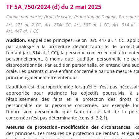
TF 5A_750/2024 (d) du 2 mai 2025
Couple non marié ; Droit de visite ; Protection de l’enfant ; Procédure
Art. 273 al. 2 CC ; Art. 274a CC ; Art. 307 al. 1 CC ; Art. 314 al. 
Art. 447 al. 1 CC
Audition.
Rappel des principes. Selon l’art. 447 al. 1 CC, appli
par analogie à la procédure devant l’autorité de protecti
l’enfant (art. 314 al. 1 CC), la personne concernée doit être ent
personnellement, à moins que l’audition personnelle ne par
disproportionnée. Par audition personnelle, on entend une aud
orale. Les parents d’un·e enfant concerné·e par une mesure so
principe également être entendus.
L’audition est disproportionnée lorsqu’elle n’est pas nécessai
appropriée pour atteindre les objectifs poursuivis, à s
l’établissement des faits et la protection des droits 
personnalité de la personne concernée, par exemple lo
l’impression personnelle que l’autorité se fait de la per
concernée n’est pas déterminante (consid. 3.2.1).
Mesures de protection – modification des circonstances.
R
des principes. Les mesures de protection de l’enfant, et égal