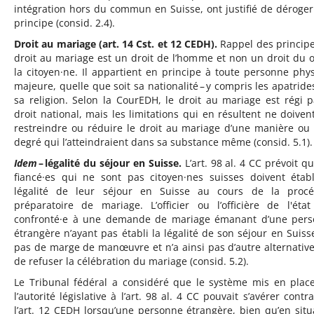
intégration hors du commun en Suisse, ont justifié de déroger
principe (consid. 2.4).
Droit au mariage (art. 14 Cst. et 12 CEDH).
Rappel des principe
droit au mariage est un droit de l’homme et non un droit du 
la citoyen·ne. Il appartient en principe à toute personne phy
majeure, quelle que soit sa nationalité – y compris les apatrides
sa religion. Selon la CourEDH, le droit au mariage est régi p
droit national, mais les limitations qui en résultent ne doiven
restreindre ou réduire le droit au mariage d’une manière ou
degré qui l’atteindraient dans sa substance même (consid. 5.1).
Idem
– légalité du séjour en Suisse.
L’art. 98 al. 4 CC prévoit qu
fiancé·es qui ne sont pas citoyen·nes suisses doivent établ
légalité de leur séjour en Suisse au cours de la proc
préparatoire de mariage. L’officier ou l’officière de l'état 
confronté·e à une demande de mariage émanant d’une per
étrangère n’ayant pas établi la légalité de son séjour en Suisse
pas de marge de manœuvre et n’a ainsi pas d’autre alternativ
de refuser la célébration du mariage (consid. 5.2).
Le Tribunal fédéral a considéré que le système mis en plac
l’autorité législative à l’art. 98 al. 4 CC pouvait s’avérer contr
l’art. 12 CEDH lorsqu’une personne étrangère, bien qu’en situ