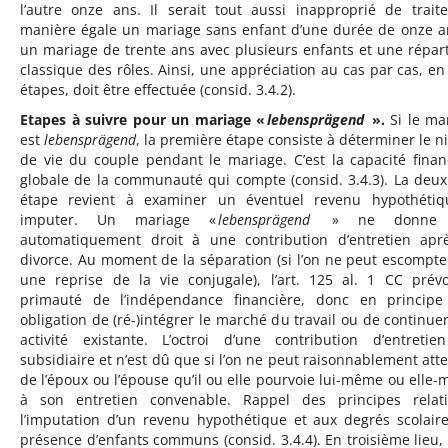
l’autre onze ans. Il serait tout aussi inapproprié de trait
manière égale un mariage sans enfant d’une durée de onze a
un mariage de trente ans avec plusieurs enfants et une répart
classique des rôles. Ainsi, une appréciation au cas par cas, en 
étapes, doit être effectuée (consid. 3.4.2).
Etapes à suivre pour un mariage «
lebensprägend
».
Si le ma
est
lebensprägend
, la première étape consiste à déterminer le n
de vie du couple pendant le mariage. C’est la capacité finan
globale de la communauté qui compte (consid. 3.4.3). La deu
étape revient à examiner un éventuel revenu hypothéti
imputer. Un mariage «
lebensprägend
» ne donne 
automatiquement droit à une contribution d’entretien apr
divorce. Au moment de la séparation (si l’on ne peut escompte
une reprise de la vie conjugale), l’art. 125 al. 1 CC prévo
primauté de l’indépendance financière, donc en princip
obligation de (ré-)intégrer le marché du travail ou de continue
activité existante. L’octroi d’une contribution d’entretie
subsidiaire et n’est dû que si l’on ne peut raisonnablement att
de l’époux ou l’épouse qu’il ou elle pourvoie lui-même ou elle
à son entretien convenable. Rappel des principes relat
l’imputation d’un revenu hypothétique et aux degrés scolair
présence d’enfants communs (consid. 3.4.4). En troisième lieu,