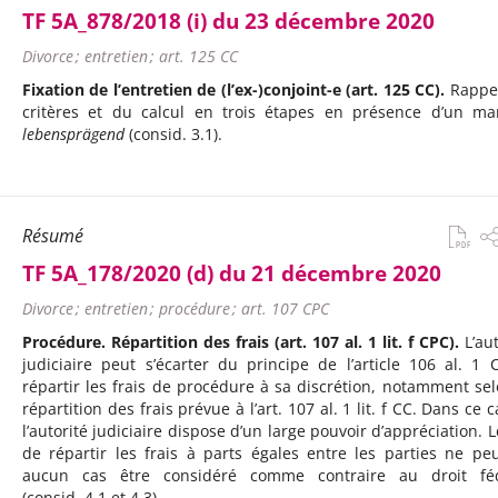
TF 5A_878/2018 (i) du 23 décembre 2020
Divorce ; entretien ; art. 125 CC
Fixation de l’entretien de (l’ex-)conjoint-e (art. 125 CC).
Rappe
critères et du calcul en trois étapes en présence d’un ma
lebensprägend
(consid. 3.1).
Résumé
TF 5A_178/2020 (d) du 21 décembre 2020
Divorce ; entretien ; procédure ; art. 107 CPC
Procédure. Répartition des frais (art. 107 al. 1 lit. f CPC).
L’aut
judiciaire peut s’écarter du principe de l’article 106 al. 1 
répartir les frais de procédure à sa discrétion, notamment sel
répartition des frais prévue à l’art. 107 al. 1 lit. f CC. Dans ce 
l’autorité judiciaire dispose d’un large pouvoir d’appréciation. L
de répartir les frais à parts égales entre les parties ne pe
aucun cas être considéré comme contraire au droit féd
(consid. 4.1 et 4.3).