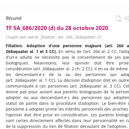
Résumé
TF 5A_686/2020 (d) du 28 octobre 2020
Couple non marié ; filiation ; art. 266, 268aquater CC
Filiation. Adoption d’une personne majeure (art. 266 a
268aquater al. 1 et 3 CC).
En vertu de l’art. 266 al. 2 CC, l’ado
d’un·e adulte ne nécessite pas le consentement de ses pa
biologiques. Néanmoins, leur opinion doit être pris
considération (art. 268aquater al. 2 ch. 2 CC). Il en va de même
les descendant·e·s de la ou des personnes qui adop
(art. 268aquater al. 1 CC). La décision d’adoption doit en outre
communiquée à ces personnes (art. 268aquater al. 3 CC). Ce
donne pas pour autant aux parents biologiques de la perso
adopter ou aux descendant·e·s des personnes qui adopte
statut de partie dans la procédure d’adoption. Le bien-être 
personne à adopter prime les intérêts personnels des proches
l’opinion doit être prise en considération. Les parents biolog
sont certes directement affectés dans leur personnalité en r
de la suppression du lien de filiation découlant de l’adoption,