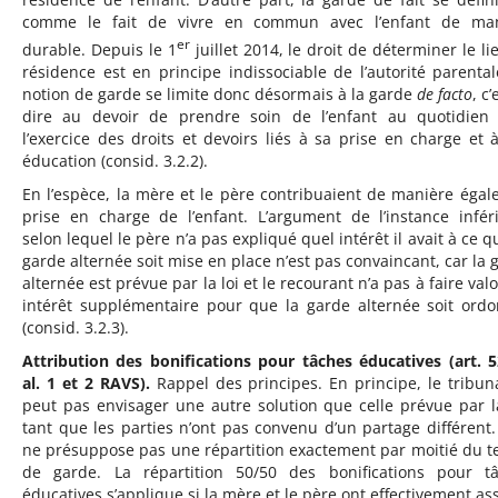
comme le fait de vivre en commun avec l’enfant de man
er
durable. Depuis le 1
juillet 2014, le droit de déterminer le li
résidence est en principe indissociable de l’autorité parental
notion de garde se limite donc désormais à la garde
de facto
, c’
dire au devoir de prendre soin de l’enfant au quotidien
l’exercice des droits et devoirs liés à sa prise en charge et 
éducation (consid. 3.2.2).
En l’espèce, la mère et le père contribuaient de manière égale
prise en charge de l’enfant. L’argument de l’instance infér
selon lequel le père n’a pas expliqué quel intérêt il avait à ce q
garde alternée soit mise en place n’est pas convaincant, car la 
alternée est prévue par la loi et le recourant n’a pas à faire val
intérêt supplémentaire pour que la garde alternée soit ord
(consid. 3.2.3).
Attribution des bonifications pour tâches éducatives (art. 5
al. 1 et 2 RAVS).
Rappel des principes. En principe, le tribun
peut pas envisager une autre solution que celle prévue par la
tant que les parties n’ont pas convenu d’un partage différent.
ne présuppose pas une répartition exactement par moitié du 
de garde. La répartition 50/50 des bonifications pour t
éducatives s’applique si la mère et le père ont effectivement a