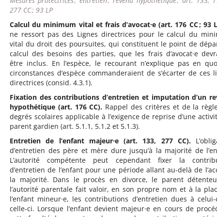
Mesures protectrices ; entretien ; revenu hypothétique ; art. 133, 
277 CC ; 93 LP
Calcul du minimum vital et frais d’avocat·e (art. 176 CC ; 93 L
ne ressort pas des Lignes directrices pour le calcul du mi
vital du droit des poursuites, qui constituent le point de dépa
calcul des besoins des parties, que les frais d’avocat·e devr
être inclus. En l’espèce, le recourant n’explique pas en quo
circonstances d’espèce commanderaient de s’écarter de ces l
directrices (consid. 4.3.1).
Fixation des contributions d’entretien et imputation d’un r
hypothétique (art. 176 CC).
Rappel des critères et de la règl
degrés scolaires applicable à l’exigence de reprise d’une activi
parent gardien (art. 5.1.1, 5.1.2 et 5.1.3).
Entretien de l’enfant majeur·e (art. 133, 277 CC).
L’oblig
d’entretien des père et mère dure jusqu’à la majorité de l’en
L’autorité compétente peut cependant fixer la contrib
d’entretien de l’enfant pour une période allant au-delà de l’ac
la majorité. Dans le procès en divorce, le parent détente
l’autorité parentale fait valoir, en son propre nom et à la pla
l’enfant mineur·e, les contributions d’entretien dues à celui-
celle-ci. Lorsque l’enfant devient majeur·e en cours de procé