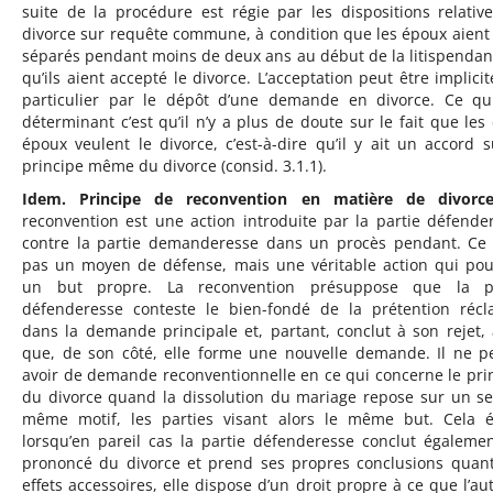
suite de la procédure est régie par les dispositions relativ
divorce sur requête commune, à condition que les époux aient
séparés pendant moins de deux ans au début de la litispendan
qu’ils aient accepté le divorce. L’acceptation peut être implicit
particulier par le dépôt d’une demande en divorce. Ce qu
déterminant c’est qu’il n’y a plus de doute sur le fait que les
époux veulent le divorce, c’est-à-dire qu’il y ait un accord s
principe même du divorce (consid. 3.1.1).
Idem. Principe de reconvention en matière de divorce
reconvention est une action introduite par la partie défende
contre la partie demanderesse dans un procès pendant. Ce 
pas un moyen de défense, mais une véritable action qui pou
un but propre. La reconvention présuppose que la pa
défenderesse conteste le bien-fondé de la prétention réc
dans la demande principale et, partant, conclut à son rejet, 
que, de son côté, elle forme une nouvelle demande. Il ne p
avoir de demande reconventionnelle en ce qui concerne le pri
du divorce quand la dissolution du mariage repose sur un se
même motif, les parties visant alors le même but. Cela é
lorsqu’en pareil cas la partie défenderesse conclut égaleme
prononcé du divorce et prend ses propres conclusions quan
effets accessoires, elle dispose d’un droit propre à ce que l’aut