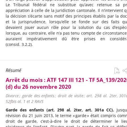
Le Tribunal fédéral ne substitue qu’avec retenue sa p
appréciation à celle de la juridiction cantonale. Il n’intervient 
la décision s’écarte sans motif des principes établis par la doc
et la jurisprudence, lorsqu’elle se fonde sur des faits q
devaient jouer aucun rôle pour la solution du cas d’espè
lorsque, au contraire, elle n’a pas tenu compte de circonstance
auraient impérativement dû être prises en considéra
(consid. 3.2.2).
Résumé
Arrêt du mois :
ATF 147 III 121 - TF 5A_139/202
(d) du 26 novembre 2020
Divorce ; garde des enfants ; droit de visite ; art. 298 al. 2ter, 301
52fbis al. 1 et 2 RAVS
Garde des enfants (art. 298 al. 2ter, art. 301a CC).
Jusqu
révision du 21 juin 2013, le terme « garde » était compris com
droit de garde, c’est-à-dire le droit de déterminer le li
résidence de l’enfant. D’autre part, la garde de fait se défini