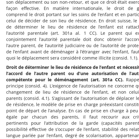
son déplacement ou son non-retour, et que ce droit était exer
façon effective. En matière internationale, le droit de 
comprend le droit portant sur les soins de l’enfant et en partic
celui de décider de son lieu de résidence. En droit suisse, le 
de déterminer le lieu de résidence de l’enfant est ratta
l’autorité parentale (art. 301a al. 1 CC). Le parent qui e
conjointement l’autorité parentale doit donc obtenir l’acco
l’autre parent, de l’autorité judiciaire ou de l’autorité de prote
de l’enfant avant de déménager à l’étranger avec l’enfant, fau
quoi le déplacement sera considéré comme illicite (consid. 1.1).
Droit de déterminer le lieu de résidence de l’enfant et nécessi
l’accord de l’autre parent ou d’une autorisation de l’aut
compétente pour le déménagement (art. 301a CC).
Rappe
principe (consid. 4). L’exigence de l’autorisation ne concerne q
changement de lieu de résidence de l’enfant, et non celu
parents (consid. 4.1). S’agissant de l’autorisation de déplacer le
de résidence, le modèle de prise en charge préexistant constit
point de départ de l’analyse. En cas de prise en charge à peu
égale par chacun des parents, il faut recourir aux cri
pertinents pour l’attribution de la garde (capacités parent
possibilité effective de s’occuper de l’enfant, stabilité des rela
langue parlée par l’enfant, degré de scolarisation, appartena