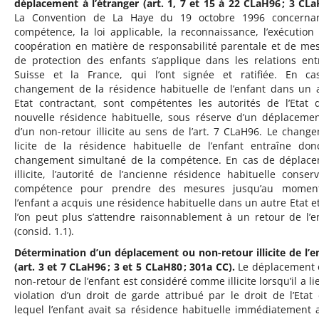
déplacement à l’étranger (art. 1, 7 et 15 à 22 CLaH96 ; 3 CLa
La Convention de La Haye du 19 octobre 1996 concernan
compétence, la loi applicable, la reconnaissance, l’exécution 
coopération en matière de responsabilité parentale et de me
de protection des enfants s’applique dans les relations ent
Suisse et la France, qui l’ont signée et ratifiée. En c
changement de la résidence habituelle de l’enfant dans un 
Etat contractant, sont compétentes les autorités de l’Etat 
nouvelle résidence habituelle, sous réserve d’un déplaceme
d’un non-retour illicite au sens de l’art. 7 CLaH96. Le chang
licite de la résidence habituelle de l’enfant entraîne do
changement simultané de la compétence. En cas de déplac
illicite, l’autorité de l’ancienne résidence habituelle conser
compétence pour prendre des mesures jusqu’au momen
l’enfant a acquis une résidence habituelle dans un autre Etat e
l’on peut plus s’attendre raisonnablement à un retour de l’e
(consid. 1.1).
Détermination d’un déplacement ou non-retour illicite de l’e
(art. 3 et 7 CLaH96 ; 3 et 5 CLaH80 ; 301a CC).
Le déplacement 
non-retour de l’enfant est considéré comme illicite lorsqu’il a li
violation d’un droit de garde attribué par le droit de l’Etat
lequel l’enfant avait sa résidence habituelle immédiatement 