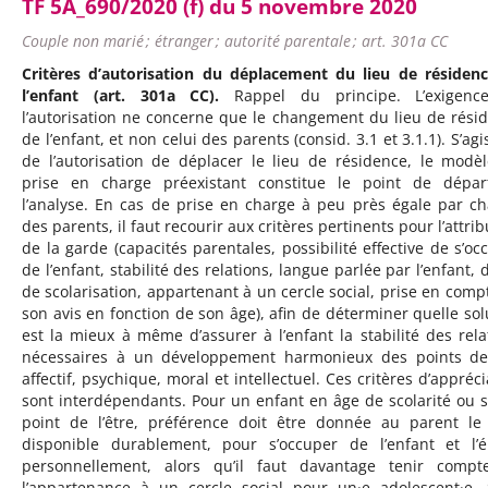
TF 5A_690/2020 (f) du 5 novembre 2020
Couple non marié ; étranger ; autorité parentale ; art. 301a CC
Critères d’autorisation du déplacement du lieu de résiden
l’enfant (art. 301a CC).
Rappel du principe. L’exigenc
l’autorisation ne concerne que le changement du lieu de rési
de l’enfant, et non celui des parents (consid. 3.1 et 3.1.1). S’ag
de l’autorisation de déplacer le lieu de résidence, le modè
prise en charge préexistant constitue le point de dépa
l’analyse. En cas de prise en charge à peu près égale par c
des parents, il faut recourir aux critères pertinents pour l’attri
de la garde (capacités parentales, possibilité effective de s’oc
de l’enfant, stabilité des relations, langue parlée par l’enfant, 
de scolarisation, appartenant à un cercle social, prise en comp
son avis en fonction de son âge), afin de déterminer quelle sol
est la mieux à même d’assurer à l’enfant la stabilité des rela
nécessaires à un développement harmonieux des points d
affectif, psychique, moral et intellectuel. Ces critères d’appréci
sont interdépendants. Pour un enfant en âge de scolarité ou s
point de l’être, préférence doit être donnée au parent le
disponible durablement, pour s’occuper de l’enfant et l’é
personnellement, alors qu’il faut davantage tenir comp
l’appartenance à un cercle social pour un·e adolescent·e. 