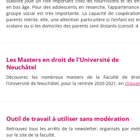
stabilité joue un rôle important chez les nourrissons et les en
en bas âge. Pour des adolescents en revanche, l’appartenance
groupe social est très importante. La capacité de coopératio
parents mérite, elle, une attention particulière si l’enfant est e
scolaire ou si les domiciles des parents sont distants (consid. 4.
Les Masters en droit de l'Université de
Neuchâtel
Découvrez les nombreux masters de la Faculté de droi
l’Université de Neuchâtel, pour la rentrée 2020-2021, en
cliquan
Outil de travail à utiliser sans modération
Retrouvez tous les arrêts de la newsletter, organisés par mots
sur le site de la faculté.