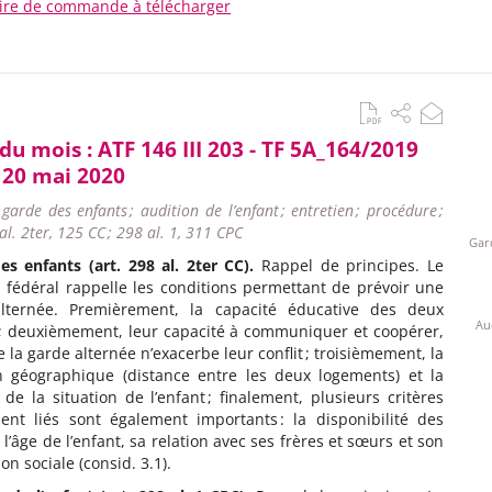
ire de commande à télécharger
 du mois :
ATF 146 III 203 - TF 5A_164/2019
u 20 mai 2020
 garde des enfants ; audition de l’enfant ; entretien ; procédure ;
al. 2ter, 125 CC ; 298 al. 1, 311 CPC
Gar
es enfants (art. 298 al. 2ter CC).
Rappel de principes. Le
 fédéral rappelle les conditions permettant de prévoir une
lternée. Premièrement, la capacité éducative des deux
Au
 ; deuxièmement, leur capacité à communiquer et coopérer,
 la garde alternée n’exacerbe leur conflit ; troisièmement, la
on géographique (distance entre les deux logements) et la
é de la situation de l’enfant ; finalement, plusieurs critères
ment liés sont également importants : la disponibilité des
 l’âge de l’enfant, sa relation avec ses frères et sœurs et son
ion sociale (consid. 3.1).