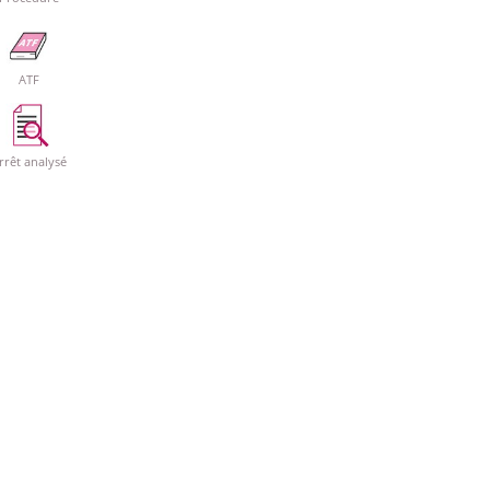
ATF
rrêt analysé