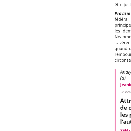
être just
Provisi
fédéral 
princip
les dem
Néanmoi
s’avére
quand o
rembour
circonsta
Analy
(d)
Jeani
26 no
Attr
de c
les 
l’au
Téléc