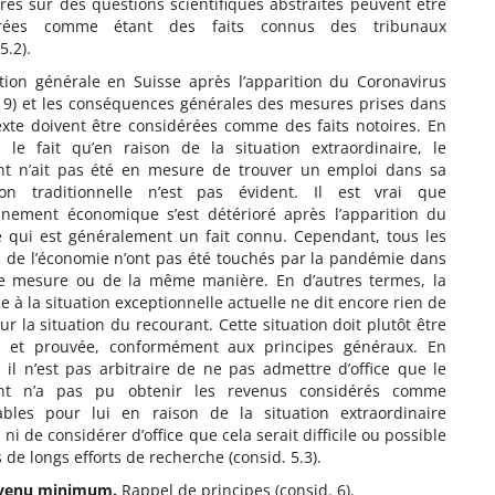
es sur des questions scientifiques abstraites peuvent être
érées comme étant des faits connus des tribunaux
5.2).
ation générale en Suisse après l’apparition du Coronavirus
19) et les conséquences générales des mesures prises dans
exte doivent être considérées comme des faits notoires. En
e, le fait qu’en raison de la situation extraordinaire, le
nt n’ait pas été en mesure de trouver un emploi dans sa
ion traditionnelle n’est pas évident. Il est vrai que
onnement économique s’est détérioré après l’apparition du
ce qui est généralement un fait connu. Cependant, tous les
s de l’économie n’ont pas été touchés par la pandémie dans
 mesure ou de la même manière. En d’autres termes, la
e à la situation exceptionnelle actuelle ne dit encore rien de
sur la situation du recourant. Cette situation doit plutôt être
e et prouvée, conformément aux principes généraux. En
, il n’est pas arbitraire de ne pas admettre d’office que le
ant n’a pas pu obtenir les revenus considérés comme
ables pour lui en raison de la situation extraordinaire
, ni de considérer d’office que cela serait difficile ou possible
 de longs efforts de recherche (consid. 5.3).
evenu minimum.
Rappel de principes (consid. 6).