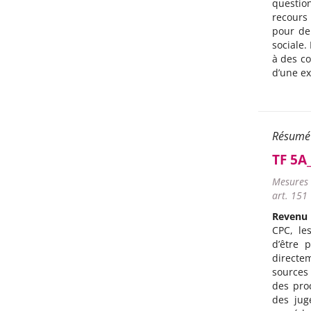
questio
recours
pour de
sociale.
à des co
d’une ex
Résumé
TF 5A
Mesures 
art. 151
Revenu 
CPC, le
d’être 
directem
sources 
des pro
des jug