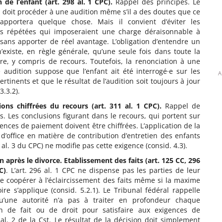
 de l’enfant (art. 298 al. 1 CPC).
Rappel des principes. Le
 doit procéder à une audition même s’il a des doutes que ce
pportera quelque chose. Mais il convient d’éviter les
ns répétées qui imposeraient une charge déraisonnable à
 sans apporter de réel avantage. L’obligation d’entendre un
’existe, en règle générale, qu’une seule fois dans toute la
re, y compris de recours. Toutefois, la renonciation à une
 audition suppose que l’enfant ait été interrogé·e sur les
A
ertinents et que le résultat de l’audition soit toujours à jour
3.3.2).
ions chiffrées du recours (art. 311 al. 1 CPC).
Rappel de
s. Les conclusions figurant dans le recours, qui portent sur
ences de paiement doivent être chiffrées. L’application de la
’office en matière de contribution d’entretien des enfants
6 al. 3 du CPC) ne modifie pas cette exigence (consid. 4.3).
n après le divorce. Etablissement des faits (art. 125 CC, 296
C)
. L’art. 296 al. 1 CPC ne dispense pas les parties de leur
e coopérer à l’éclaircissement des faits même si la maxime
oire s’applique (consid. 5.2.1). Le Tribunal fédéral rappelle
u’une autorité n’a pas à traiter en profondeur chaque
on de fait ou de droit pour satisfaire aux exigences de
9 al. 2 de la Cst. Le résultat de la décision doit simplement