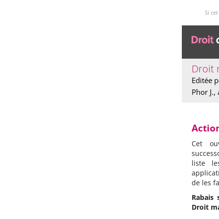
Si ce
Droit
Editée p
Phor J.,
Actio
Cet ou
success
liste l
applicat
de les f
Rabais 
Droit m