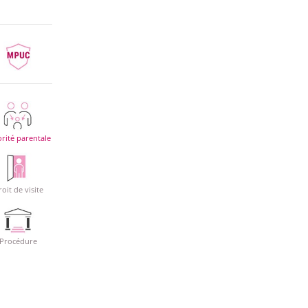
rité parentale
oit de visite
Procédure