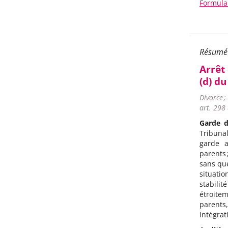
Formula
Résumé
Arrêt
(d) d
Divorce ;
art. 298 
Garde d
Tribunal
garde a
parents
sans que
situati
stabilit
étroite
parents,
intégrat