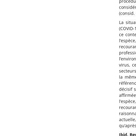
procédur
consid
(consid. 
La situ
(COVID-
ce cont
l’espèc
recoura
profess
l’envir
virus, 
secteur
la même
référenc
décisif 
affirmé
l’espèce
recour
raisonn
actuelle
qu’après
Ibid. R