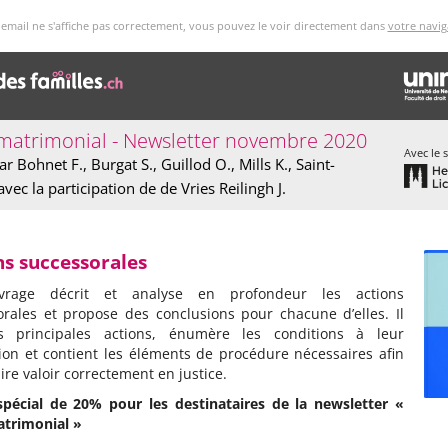
t email ne s'affiche pas correctement, vous pouvez le voir directement dans
votre navig
 matrimonial - Newsletter novembre 2020
Avec le 
ar Bohnet F., Burgat S., Guillod O., Mills K., Saint-
 avec la participation de de Vries Reilingh J.
ns successorales
vrage décrit et analyse en profondeur les actions
orales et propose des conclusions pour chacune d’elles. Il
es principales actions, énumère les conditions à leur
ion et contient les éléments de procédure nécessaires afin
aire valoir correctement en justice.
spécial de 20% pour les destinataires de la newsletter «
atrimonial »