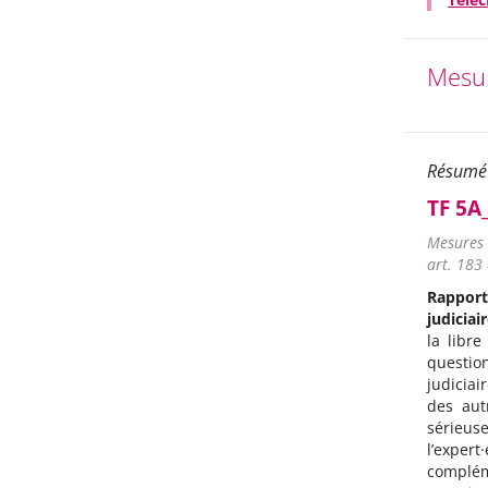
Mesur
Résumé
TF 5A
Mesures 
art. 183 
Rapport 
judiciair
la libre
question
judiciai
des aut
sérieus
l’expe
complém