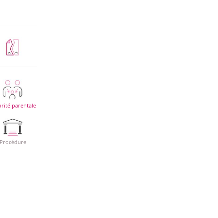
rité parentale
Procédure