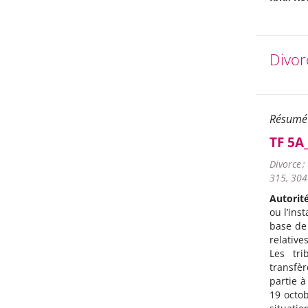
Divor
Résumé
TF 5A
Divorce 
315, 304
Autorit
ou l’ins
base de
relatives
Les tri
transfèr
partie à
19 octob