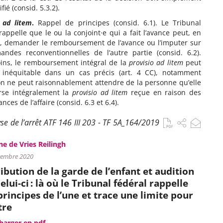
ifié (consid. 5.3.2).
o ad litem
.
Rappel de principes (consid. 6.1). Le Tribunal
rappelle que le ou la conjoint·e qui a fait l’avance peut, en
e, demander le remboursement de l’avance ou l’imputer sur
andes reconventionnelles de l’autre partie (consid. 6.2).
ns, le remboursement intégral de la
provisio ad litem
peut
r inéquitable dans un cas précis (art. 4 CC), notamment
n ne peut raisonnablement attendre de la personne qu’elle
se intégralement la
provisio ad litem
reçue en raison des
nces de l’affaire (consid. 6.3 et 6.4).
se de l’arrêt ATF 146 III 203 - TF 5A_164/2019
ne de Vries Reilingh
vembre 2020
ibution de la garde de l’enfant et audition
elui-ci : là où le Tribunal fédéral rappelle
principes de l’une et trace une limite pour
tre
harger en pdf