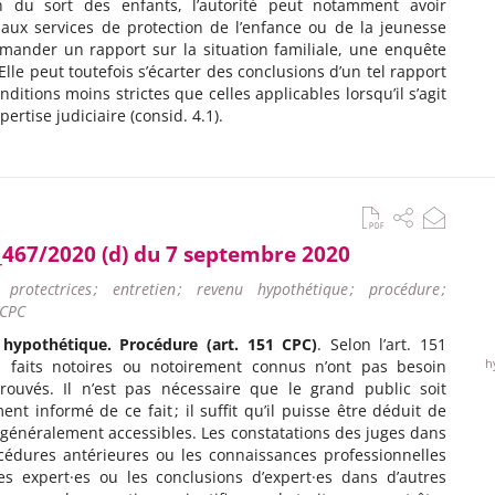
n du sort des enfants, l’autorité peut notamment avoir
 aux services de protection de l’enfance ou de la jeunesse
mander un rapport sur la situation familiale, une enquête
 Elle peut toutefois s’écarter des conclusions d’un tel rapport
nditions moins strictes que celles applicables lorsqu’il s’agit
pertise judiciaire (consid. 4.1).
_467/2020 (d) du 7 septembre 2020
protectrices ; entretien ; revenu hypothétique ; procédure ;
 CPC
hypothétique. Procédure (art. 151 CPC)
. Selon l’art. 151
h
s faits notoires ou notoirement connus n’ont pas besoin
prouvés. Il n’est pas nécessaire que le grand public soit
ent informé de ce fait ; il suffit qu’il puisse être déduit de
généralement accessibles. Les constatations des juges dans
cédures antérieures ou les connaissances professionnelles
es expert·es ou les conclusions d’expert·es dans d’autres