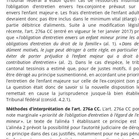
Tribunal fédéral a établi qu’en cas de ressources insuffisa
l’obligation d’entretien envers l’ex-conjoint·e prévaut sur 
envers l’enfant majeur·e. Les frais d’entretien de l’enfant adul
devraient donc pas être inclus dans le minimum vital (élargi) 
partie débitrice d’aliments. Suite à une modification législ
récente, l’art. 276a CC (entré en vigueur le 1er janvier 2017) pr
que «
l’obligation d’entretien envers un enfant mineur prime les a
obligations d’entretien du droit de la famille
» (al. 1). «
Dans de
dûment motivés, le juge peut déroger à cette règle, en particulier
éviter de porter préjudice à l’enfant majeur qui a droit 
contribution d’entretien
» (al. 2). Dans le cas d’espèce, le tri
cantonal tessinois a estimé que, pour de justes motifs, il po
être dérogé au principe susmentionné, en accordant une priori
l’entretien de l’enfant majeure sur celle de l’ex-conjoint (son p
La question était donc de savoir si la nouvelle disposition l
remettait en cause la jurisprudence jusque-là bien établ
Tribunal fédéral (consid. 4.2.1).
Méthodes d’interprétation de l’art. 276a CC.
L’art. 276a CC por
note marginale «
priorité de l’obligation d’entretien à l’égard de l’
mineur
». Le texte de l’alinéa 1 établissant ce principe est c
L’alinéa 2 prévoit la possibilité pour l’autorité judiciaire de dér
ce principe dans des cas justifiés, notamment pour ne pas péna