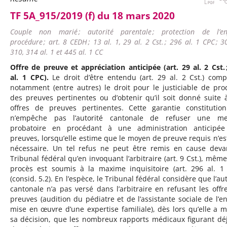
TF 5A_915/2019 (f) du 18 mars 2020
Couple non marié ; autorité parentale ; protection de l’enf
procédure ; art. 8 CEDH ; 13 al. 1, 29 al. 2 Cst. ; 296 al. 1 CPC ; 3
310, 314 al. 1 et 445 al. 1 CC
Offre de preuve et appréciation anticipée (art. 29 al. 2 Cst. 
al. 1 CPC).
Le droit d’être entendu (art. 29 al. 2 Cst.) com
notamment (entre autres) le droit pour le justiciable de pro
des preuves pertinentes ou d’obtenir qu’il soit donné suite 
offres de preuves pertinentes. Cette garantie constitution
n’empêche pas l’autorité cantonale de refuser une me
probatoire en procédant à une administration anticipé
preuves, lorsqu’elle estime que le moyen de preuve requis n’es
nécessaire. Un tel refus ne peut être remis en cause deva
Tribunal fédéral qu’en invoquant l’arbitraire (art. 9 Cst.), même 
procès est soumis à la maxime inquisitoire (art. 296 al. 1
(consid. 5.2). En l’espèce, le Tribunal fédéral considère que l’au
cantonale n’a pas versé dans l’arbitraire en refusant les offr
preuves (audition du pédiatre et de l’assistante sociale de l’en
mise en œuvre d’une expertise familiale), dès lors qu’elle a m
sa décision, que les nombreux rapports médicaux figurant dé