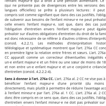
l’enfant majeur·e qui a droit à une pension alimentaire. Ce 
(qui ne présente pas de divergences entre les versions des 
langues officielles) se prête à plusieurs lectures : il peut
compris soit comme signifiant que dans des cas justifiés, l’oblig
de subvenir aux besoins de l’enfant mineur·e ne peut prévaloi
celle envers l’enfant majeur·e, soit que, dans des cas justi
l’obligation d’entretien envers l’enfant majeur·e peut égal
prévaloir sur d’autres obligations d’entretien du droit de la famil
est donc nécessaire de se référer à d’autres critères d’interprét
(consid. 4.2.2.1). Les méthodes d’interprétation histor
téléologique et systématique montrent que l’art. 276a CC con
en première ligne la relation entre frères et sœurs. L’art. 276a 
CC apparaît comme un correcteur d’éventuelles inégalités 
un·e enfant majeur·e et un frère ou une sœur de moins de 18
et non entre un·e enfant majeur·e et un·e conjoint·e créancie
d’entretien (consid. 4.2.2.2-4).
Sens à donner à l’art. 276a CC.
L’art. 276a al. 2 CC ne vise pas à
bénéficier l’enfant majeur·e d’une priorité (du moins
directement), mais plutôt à permettre de réduire l’avantage ac
à l’enfant mineur·e par l’art. 276a al. 1 CC. L’art. 276a al. 2 CC
donc être compris en ce sens que, dans des cas justifiés, l’oblig
d’entretien envers l’enfant mineur·e ne doit pas prévaloir sur 