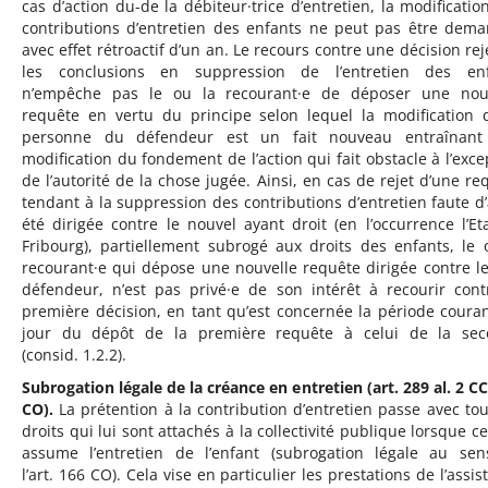
cas d’action du-de la débiteur·trice d’entretien, la modificatio
contributions d’entretien des enfants ne peut pas être dem
avec effet rétroactif d’un an. Le recours contre une décision rej
les conclusions en suppression de l’entretien des enf
n’empêche pas le ou la recourant·e de déposer une nou
requête en vertu du principe selon lequel la modification 
personne du défendeur est un fait nouveau entraînant
modification du fondement de l’action qui fait obstacle à l’exce
de l’autorité de la chose jugée. Ainsi, en cas de rejet d’une re
tendant à la suppression des contributions d’entretien faute d’
été dirigée contre le nouvel ayant droit (en l’occurrence l’Et
Fribourg), partiellement subrogé aux droits des enfants, le 
recourant·e qui dépose une nouvelle requête dirigée contre l
défendeur, n’est pas privé·e de son intérêt à recourir cont
première décision, en tant qu’est concernée la période coura
jour du dépôt de la première requête à celui de la se
(consid. 1.2.2).
Subrogation légale de la créance en entretien (art. 289 al. 2 CC
CO).
La prétention à la contribution d’entretien passe avec tou
droits qui lui sont attachés à la collectivité publique lorsque ce
assume l’entretien de l’enfant (subrogation légale au se
l’art. 166 CO). Cela vise en particulier les prestations de l’assi