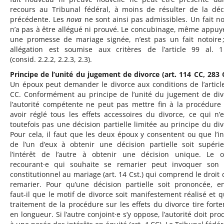
recours au Tribunal fédéral, à moins de résulter de la déc
précédente. Les
nova
ne sont ainsi pas admissibles. Un fait no
n’a pas à être allégué ni prouvé. Le concubinage, même appuy
une promesse de mariage signée, n’est pas un fait notoire 
allégation est soumise aux critères de l’article 99 al. 
(consid. 2.2.2, 2.2.3, 2.3).
Principe de l’unité du jugement de divorce (art. 114 CC, 283 
Un époux peut demander le divorce aux conditions de l’articl
CC. Conformément au principe de l’unité du jugement de div
l’autorité compétente ne peut pas mettre fin à la procédure
avoir réglé tous les effets accessoires du divorce, ce qui n’e
toutefois pas une décision partielle limitée au principe du div
Pour cela, il faut que les deux époux y consentent ou que l’in
de l’un d’eux à obtenir une décision partielle soit supéri
l’intérêt de l’autre à obtenir une décision unique. Le 
recourant·e qui souhaite se remarier peut invoquer son 
constitutionnel au mariage (art. 14 Cst.) qui comprend le droit 
remarier. Pour qu’une décision partielle soit prononcée, e
faut-il que le motif de divorce soit manifestement réalisé et q
traitement de la procédure sur les effets du divorce tire fort
en longueur. Si l’autre conjoint·e s’y oppose, l’autorité doit pro