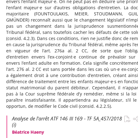
envers l’enfant majeur·e. On ne peut pas en déduire une priori
l’enfant majeur·e sur d’autres obligations d’entretien. La doc
majoritaire (FOUNTOULAKIS, MEIER, STOUDMANN, GUIL
GMÜNDER) reconnaît aussi que le changement législatif n’imp
pas un changement dans la jurisprudence susmentionné
Tribunal fédéral, sans toutefois cacher les défauts de cette sol
(consid. 4.2.3). Dans ces conditions, rien ne justifie donc de rem
en cause la jurisprudence du Tribunal fédéral, même après l’e
en vigueur de l’art. 276a al. 2 CC, de sorte que l’oblig
d’entretien envers l’ex-conjoint·e continue de prévaloir sur 
envers l’enfant adulte en formation. Cela signifie concrètemen
l’art. 276 al. 2 CC est sans portée dans les cas où un·e ex-conjo
a également droit à une contribution d’entretien, créant ains
différence de traitement entre les enfants majeur·e·s en foncti
statut matrimonial du parent débiteur. Cependant, il n’appar
pas à la Cour suprême fédérale d’y remédier, même si la loi
paraître insatisfaisante. Il appartiendra au législateur, s’il le
opportun, de modifier le Code civil (consid. 4.2.2.5).
Analyse de l’arrêt ATF 146 III 169 - TF 5A_457/2018
(i)
Béatrice Haeny