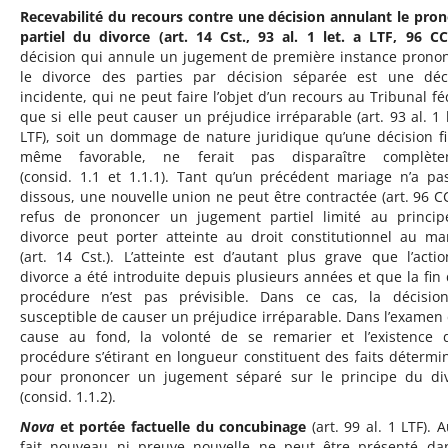
Recevabilité du recours contre une décision annulant le pro
partiel du divorce (art. 14 Cst., 93 al. 1 let. a LTF, 96 C
décision qui annule un jugement de première instance prono
le divorce des parties par décision séparée est une déc
incidente, qui ne peut faire l’objet d’un recours au Tribunal fé
que si elle peut causer un préjudice irréparable (art. 93 al. 1 l
LTF), soit un dommage de nature juridique qu’une décision fi
même favorable, ne ferait pas disparaître complète
(consid. 1.1 et 1.1.1). Tant qu’un précédent mariage n’a pa
dissous, une nouvelle union ne peut être contractée (art. 96 CC
refus de prononcer un jugement partiel limité au princi
divorce peut porter atteinte au droit constitutionnel au ma
(art. 14 Cst.). L’atteinte est d’autant plus grave que l’acti
divorce a été introduite depuis plusieurs années et que la fin 
procédure n’est pas prévisible. Dans ce cas, la décisio
susceptible de causer un préjudice irréparable. Dans l’examen 
cause au fond, la volonté de se remarier et l’existence 
procédure s’étirant en longueur constituent des faits détermi
pour prononcer un jugement séparé sur le principe du di
(consid. 1.1.2).
Nova
et portée factuelle du concubinage
(art. 99 al. 1 LTF). 
fait nouveau ni preuve nouvelle ne peut être présenté da