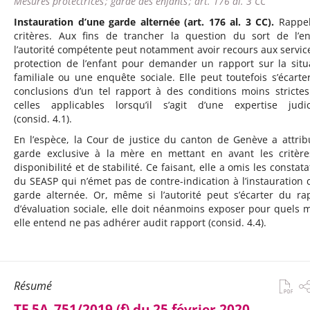
Mesures protectrices ; garde des enfants ; art. 176 al. 3 CC
Instauration d’une garde alternée (art. 176 al. 3 CC).
Rappel
critères. Aux fins de trancher la question du sort de l’en
l’autorité compétente peut notamment avoir recours aux servic
protection de l’enfant pour demander un rapport sur la situ
familiale ou une enquête sociale. Elle peut toutefois s’écarte
conclusions d’un tel rapport à des conditions moins stricte
celles applicables lorsqu’il s’agit d’une expertise judic
(consid. 4.1).
En l’espèce, la Cour de justice du canton de Genève a attrib
garde exclusive à la mère en mettant en avant les critèr
disponibilité et de stabilité. Ce faisant, elle a omis les constat
du SEASP qui n’émet pas de contre-indication à l’instauration 
garde alternée. Or, même si l’autorité peut s’écarter du ra
d’évaluation sociale, elle doit néanmoins exposer pour quels m
elle entend ne pas adhérer audit rapport (consid. 4.4).
Résumé
TF 5A_751/2019 (f) du 25 février 2020