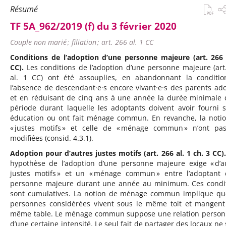
Résumé
TF 5A_962/2019 (f) du 3 février 2020
Couple non marié ; filiation ; art. 266 al. 1 CC
Conditions de l’adoption d’une personne majeure (art. 266 
CC).
Les conditions de l’adoption d’une personne majeure (art
al. 1 CC) ont été assouplies, en abandonnant la conditi
l’absence de descendant·e·s encore vivant·e·s des parents ado
et en réduisant de cinq ans à une année la durée minimale 
période durant laquelle les adoptants doivent avoir fourni s
éducation ou ont fait ménage commun. En revanche, la noti
« justes motifs » et celle de « ménage commun » n’ont pa
modifiées (consid. 4.3.1).
Adoption pour d’autres justes motifs (art. 266 al. 1 ch. 3 CC).
hypothèse de l’adoption d’une personne majeure exige « d’a
justes motifs » et un « ménage commun » entre l’adoptant 
personne majeure durant une année au minimum. Ces condi
sont cumulatives. La notion de ménage commun implique qu
personnes considérées vivent sous le même toit et mangent
même table. Le ménage commun suppose une relation person
d’une certaine intensité. Le seul fait de partager des locaux ne s