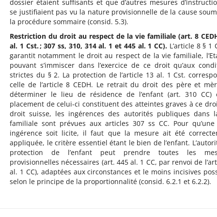
dossier étaient suffisants et que d’autres mesures d’instructi
se justifiaient pas vu la nature provisionnelle de la cause soum
la procédure sommaire (consid. 5.3).
Restriction du droit au respect de la vie familiale (art. 8 CEDH
al. 1 Cst. ; 307 ss, 310, 314 al. 1 et 445 al. 1 CC).
L’article 8 § 1
garantit notamment le droit au respect de la vie familiale, l’Et
pouvant s’immiscer dans l’exercice de ce droit qu’aux condi
strictes du § 2. La protection de l’article 13 al. 1 Cst. corresp
celle de l’article 8 CEDH. Le retrait du droit des père et mè
déterminer le lieu de résidence de l’enfant (art. 310 CC) 
placement de celui-ci constituent des atteintes graves à ce droi
droit suisse, les ingérences des autorités publiques dans l
familiale sont prévues aux articles 307 ss CC. Pour qu’une 
ingérence soit licite, il faut que la mesure ait été correct
appliquée, le critère essentiel étant le bien de l’enfant. L’autor
protection de l’enfant peut prendre toutes les mes
provisionnelles nécessaires (art. 445 al. 1 CC, par renvoi de l’ar
al. 1 CC), adaptées aux circonstances et le moins incisives poss
selon le principe de la proportionnalité (consid. 6.2.1 et 6.2.2).