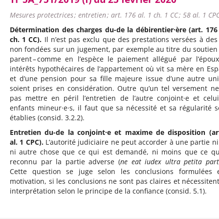
Mesures protectrices ; entretien ; art. 176 al. 1 ch. 1 CC ; 58 al. 1 CP
Détermination des charges du-de la débirentier·ère (art. 176 
ch. 1 CC).
Il n’est pas exclu que des prestations versées à des 
non fondées sur un jugement, par exemple au titre du soutien
parent – comme en l’espèce le paiement allégué par l’épou
intérêts hypothécaires de l’appartement où vit sa mère en Es
et d’une pension pour sa fille majeure issue d’une autre unio
soient prises en considération. Outre qu’un tel versement ne
pas mettre en péril l’entretien de l’autre conjoint·e et celu
enfants mineur·e·s, il faut que sa nécessité et sa régularité s
établies (consid. 3.2.2).
Entretien du-de la conjoint·e et maxime de disposition (ar
al. 1 CPC).
L’autorité judiciaire ne peut accorder à une partie ni
ni autre chose que ce qui est demandé, ni moins que ce qu
reconnu par la partie adverse (
ne eat iudex ultra petita par
Cette question se juge selon les conclusions formulées 
motivation, si les conclusions ne sont pas claires et nécessiten
interprétation selon le principe de la confiance (consid. 5.1).