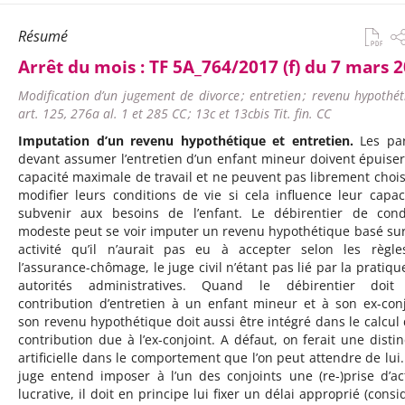
Résumé
Arrêt du mois :
TF 5A_764/2017 (f) du 7 mars 
Modification d’un jugement de divorce ; entretien ; revenu hypothét
art. 125, 276a al. 1 et 285 CC ; 13c et 13cbis Tit. fin. CC
Imputation d’un revenu hypothétique et entretien.
Les par
devant assumer l’entretien d’un enfant mineur doivent épuiser
capacité maximale de travail et ne peuvent pas librement chois
modifier leurs conditions de vie si cela influence leur capac
subvenir aux besoins de l’enfant. Le débirentier de cond
modeste peut se voir imputer un revenu hypothétique basé su
activité qu’il n’aurait pas eu à accepter selon les règl
l’assurance-chômage, le juge civil n’étant pas lié par la pratiqu
autorités administratives. Quand le débirentier doit
contribution d’entretien à un enfant mineur et à son ex-conj
son revenu hypothétique doit aussi être intégré dans le calcul 
contribution due à l’ex-conjoint. A défaut, on ferait une distin
artificielle dans le comportement que l’on peut attendre de lui. 
juge entend imposer à l’un des conjoints une (re-)prise d’act
lucrative, il doit en principe lui fixer un délai approprié (consi