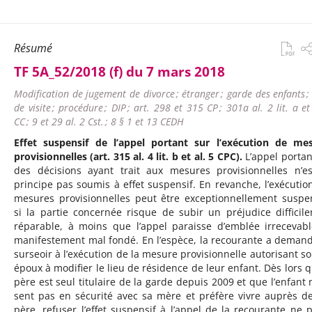
Résumé
TF 5A_52/2018 (f) du 7 mars 2018
Modification de jugement de divorce ; étranger ; garde des enfants ;
de visite ; procédure ; DIP ; art. 298 et 315 CP ; 301a al. 2 lit. a et
CC ; 9 et 29 al. 2 Cst. ; 8 § 1 et 13 CEDH
Effet suspensif de l’appel portant sur l’exécution de me
provisionnelles (art. 315 al. 4 lit. b et al. 5 CPC).
L’appel portan
des décisions ayant trait aux mesures provisionnelles n’e
principe pas soumis à effet suspensif. En revanche, l’exécutio
mesures provisionnelles peut être exceptionnellement susp
si la partie concernée risque de subir un préjudice difficil
réparable, à moins que l’appel paraisse d’emblée irrecevab
manifestement mal fondé. En l’espèce, la recourante a deman
surseoir à l’exécution de la mesure provisionnelle autorisant so
époux à modifier le lieu de résidence de leur enfant. Dès lors q
père est seul titulaire de la garde depuis 2009 et que l’enfant 
sent pas en sécurité avec sa mère et préfère vivre auprès d
père, refuser l’effet suspensif à l’appel de la recourante ne p