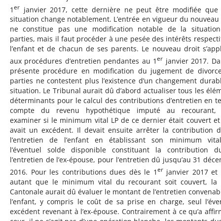
er
1
janvier 2017, cette dernière ne peut être modifiée que 
situation change notablement. L’entrée en vigueur du nouveau 
ne constitue pas une modification notable de la situatio
parties, mais il faut procéder à une pesée des intérêts respecti
l’enfant et de chacun de ses parents. Le nouveau droit s’app
er
aux procédures d’entretien pendantes au 1
janvier 2017. Da
présente procédure en modification du jugement de divorce
parties ne contestent plus l’existence d’un changement durab
situation. Le Tribunal aurait dû d’abord actualiser tous les élé
déterminants pour le calcul des contributions d’entretien en t
compte du revenu hypothétique imputé au recourant, 
examiner si le minimum vital LP de ce dernier était couvert et s
avait un excédent. Il devait ensuite arrêter la contribution 
l’entretien de l’enfant en établissant son minimum vita
l’éventuel solde disponible constituant la contribution 
l’entretien de l’ex-épouse, pour l’entretien dû jusqu’au 31 déc
er
2016. Pour les contributions dues dès le 1
janvier 2017 et
autant que le minimum vital du recourant soit couvert, la
Cantonale aurait dû évaluer le montant de l’entretien convenab
l’enfant, y compris le coût de sa prise en charge, seul l’éve
excédent revenant à l’ex-épouse. Contrairement à ce qu’a affir