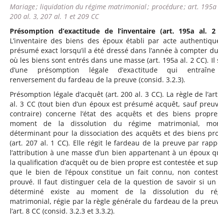
Mariage ; liquidation du régime matrimonial ; procédure ; art. 195a 
200 al. 3, 207 al. 1 et 209 CC
Présomption d’exactitude de l’inventaire (art. 195a al. 2
L’inventaire des biens des époux établi par acte authentiqu
présumé exact lorsqu’il a été dressé dans l’année à compter du
où les biens sont entrés dans une masse (art. 195a al. 2 CC). Il s
d’une présomption légale d’exactitude qui entraîn
renversement du fardeau de la preuve (consid. 3.2.3).
Présomption légale d’acquêt (art. 200 al. 3 CC). La règle de l’art
al. 3 CC (tout bien d’un époux est présumé acquêt, sauf preu
contraire) concerne l’état des acquêts et des biens propr
moment de la dissolution du régime matrimonial, mo
déterminant pour la dissociation des acquêts et des biens pr
(art. 207 al. 1 CC). Elle régit le fardeau de la preuve par rapp
l’attribution à une masse d’un bien appartenant à un époux 
la qualification d’acquêt ou de bien propre est contestée et su
que le bien de l’époux constitue un fait connu, non contes
prouvé. Il faut distinguer cela de la question de savoir si un
déterminé existe au moment de la dissolution du ré
matrimonial, régie par la règle générale du fardeau de la preu
l’art. 8 CC (consid. 3.2.3 et 3.3.2).