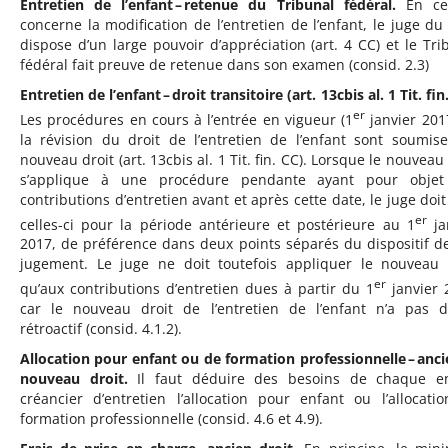
Entretien de l’enfant – retenue du Tribunal fédéral.
En ce
concerne la modification de l’entretien de l’enfant, le juge du
dispose d’un large pouvoir d’appréciation (art. 4 CC) et le Tri
fédéral fait preuve de retenue dans son examen (consid. 2.3)
Entretien de l’enfant – droit transitoire (art. 13cbis al. 1 Tit. fin
er
Les procédures en cours à l’entrée en vigueur (1
janvier 201
la révision du droit de l’entretien de l’enfant sont soumis
nouveau droit (art. 13cbis al. 1 Tit. fin. CC). Lorsque le nouveau
s’applique à une procédure pendante ayant pour objet
contributions d’entretien avant et après cette date, le juge doit 
er
celles-ci pour la période antérieure et postérieure au 1
ja
2017, de préférence dans deux points séparés du dispositif d
jugement. Le juge ne doit toutefois appliquer le nouveau 
er
qu’aux contributions d’entretien dues à partir du 1
janvier 
car le nouveau droit de l’entretien de l’enfant n’a pas d’
rétroactif (consid. 4.1.2).
Allocation pour enfant ou de formation professionnelle – anci
nouveau droit.
Il faut déduire des besoins de chaque en
créancier d’entretien l’allocation pour enfant ou l’allocati
formation professionnelle (consid. 4.6 et 4.9).