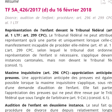
Résumé
TF 5A_426/2017 (d) du 16 février 2018
Divorce ; audition de l’enfant ; procédure ; art. 296 et 299 CPC
al. 1 LTF
Représentation de l’enfant devant le Tribunal fédéral (ar
al. 1 LTF ; art. 299 CPC).
Le Tribunal fédéral ne peut attribu
représentant qu’à une partie et uniquement lorsque celle-c
manifestement incapable de procéder elle-même (art. 41 al. 1 
L’art. 299 CPC, selon lequel le tribunal doit ordonne
représentation de l’enfant si nécessaire, s’applique devan
instances cantonales, mais non devant le Tribunal féd
(consid. 1).
Maxime inquisitoire (art. 296 CPC) – appréciation anticipé
preuves.
Une appréciation anticipée des preuves est égal
possible lorsque la maxime inquisitoire s’applique, sous ré
d’une demande d’audition de l’enfant. Elle fait parti
l’appréciation des preuves qui ne peut être revue par le Tri
fédéral que sous l’angle de l’arbitraire (art. 9 Cst.) (consid. 6.1).
Audition de l’enfant en deuxième instance.
Le seul fait q
procédure de divorce dure depuis relativement longt