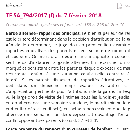
Résumé
TF 5A_794/2017 (f) du 7 février 2018
Couple non marié ; garde des enfants ; art. 133 et 298 al. 2ter CC
Garde alternée – rappel des principes.
Le bien supérieur de l’e
est le critère déterminant dans la décision d’attribution de la g
Afin de le déterminer, le juge doit en premier lieu examine
capacités éducatives des parents et leur volonté de commun
et coopérer. On ne saurait déduire une incapacité à coopér
seul refus d’instaurer la garde alternée. En revanche, un co
marqué et persistant entre les parents risque d’exposer de ma
récurrente l’enfant à une situation conflictuelle contraire 
intérêt. Si les parents disposent de capacités éducatives, le
doit dans un deuxième temps évaluer les autres crit
d’appréciation pertinents pour l’attribution de la garde. En l’es
vu le large droit de visite de l’intimée (tous les lundis et jeudi
et, en alternance, une semaine sur deux, le mardi soir ou le 
end entier dès le jeudi soir), on peine à percevoir en quoi la 
alternée une semaine sur deux exposerait davantage l’enfa
conflit opposant ses parents (consid. 3.1 et 3.3).
Force probante du rapport d’un curateur de l’enfant.
Le juge