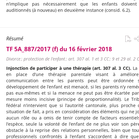
n’implique pas nécessairement que les enfants doivent
auditionnés (à nouveau) en deuxième instance (consid. 6.2).
Résumé
TF 5A_887/2017 (f) du 16 février 2018
Divorce ; protection de l’enfant ; art. 307 al. 1 et 3 CC ; 9 et 29 al. 2 C
Injonction de participer à une thérapie (art. 307 al. 3 CC).
La 
en place d’une thérapie parentale visant à améliore
communication entre les parents peut être ordonnée s
développement de l’enfant est menacé, si les parents n’y remé
pas eux-mêmes et si la menace ne peut pas être écartée pa
mesure moins incisive (principe de proportionnalité). Le Tri
fédéral n’intervient que si l’autorité cantonale, plus proche 
situation de fait, a pris en considération des éléments qui ne j
aucun rôle ou a omis de tenir compte de facteurs essentiel
l’espèce, seule la volonté de l’enfant de ne plus voir son père
obstacle à la reprise des relations personnelles, bien que tou
professionnels confrontés à l’enfant s’accordent à dire qu