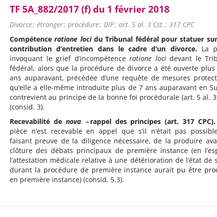
TF 5A_882/2017 (f) du 1 février 2018
Divorce ; étranger ; procédure ; DIP ; art. 5 al. 3 Cst. ; 317 CPC
Compétence
ratione loci
du Tribunal fédéral pour statuer su
contribution d’entretien dans le cadre d’un divorce.
La pa
invoquant le grief d’incompétence
ratione loci
devant le Tri
fédéral, alors que la procédure de divorce a été ouverte plus
ans auparavant, précédée d’une requête de mesures protect
qu’elle a elle-même introduite plus de 7 ans auparavant en Su
contrevient au principe de la bonne foi procédurale (art. 5 al. 3 
(consid. 3).
Recevabilité de
nova
– rappel des principes (art. 317 CPC).
pièce n’est recevable en appel que s’il n’était pas possibl
faisant preuve de la diligence nécessaire, de la produire ava
clôture des débats principaux de première instance (en l’es
l’attestation médicale relative à une détérioration de l’état de 
durant la procédure de première instance aurait pu être pro
en première instance) (consid. 5.3).