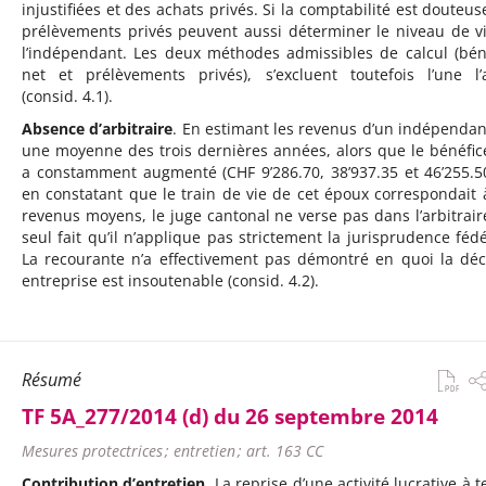
injustifiées et des achats privés. Si la comptabilité est douteuse
prélèvements privés peuvent aussi déterminer le niveau de v
l’indépendant. Les deux méthodes admissibles de calcul (bén
net et prélèvements privés), s’excluent toutefois l’une l’
(consid. 4.1).
Absence d’arbitraire
. En estimant les revenus d’un indépendan
une moyenne des trois dernières années, alors que le bénéfic
a constamment augmenté (CHF 9’286.70, 38’937.35 et 46’255.50
en constatant que le train de vie de cet époux correspondait 
revenus moyens, le juge cantonal ne verse pas dans l’arbitrair
seul fait qu’il n’applique pas strictement la jurisprudence fédé
La recourante n’a effectivement pas démontré en quoi la déc
entreprise est insoutenable (consid. 4.2).
Résumé
TF 5A_277/2014 (d) du 26 septembre 2014
Mesures protectrices ; entretien ; art. 163 CC
Contribution d’entretien
. La reprise d’une activité lucrative à 