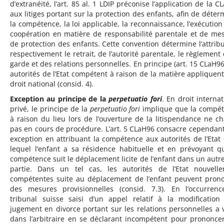
d’extranéité, l’art. 85 al. 1 LDIP préconise l’application de la C
aux litiges portant sur la protection des enfants, afin de déter
la compétence, la loi applicable, la reconnaissance, l’exécution 
coopération en matière de responsabilité parentale et de me
de protection des enfants. Cette convention détermine l’attribu
respectivement le retrait, de l’autorité parentale, le règlement 
garde et des relations personnelles. En principe (art. 15 CLaH96)
autorités de l’Etat compétent à raison de la matière appliquent
droit national (consid. 4).
Exception au principe de la
perpetuatio fori
. En droit internat
privé, le principe de la
perpetuatio fori
implique que la compé
à raison du lieu lors de l’ouverture de la litispendance ne c
pas en cours de procédure. L’art. 5 CLaH96 consacre cependan
exception en attribuant la compétence aux autorités de l’Etat
lequel l’enfant a sa résidence habituelle et en prévoyant q
compétence suit le déplacement licite de l’enfant dans un autre
partie. Dans un tel cas, les autorités de l’Etat nouvell
compétentes suite au déplacement de l’enfant peuvent pron
des mesures provisionnelles (consid. 7.3). En l’occurrenc
tribunal suisse saisi d’un appel relatif à la modification
jugement en divorce portant sur les relations personnelles a 
dans l’arbitraire en se déclarant incompétent pour prononce