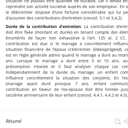
situation ne pouvait être qualifiée de durable, car il devait en
reprendre son activité lucrative auprès de son employeur. En o
le débirentier dispose d’une fortune considérable qui lui p
d’assumer des contributions d’entretien (consid. 3.1 et 3.4.2).
Durée de la contribution d’entretien
. La contribution d’entr
doit être fixée (montant et durée) en tenant compte des élé
énumérés de façon non exhaustive à l’art. 125 al. 2 CC
contribution est due si le mariage a concrètement influen
situation financière de l’époux crédirentier (
lebensprägend
), c
est en règle générale admis quand le mariage a duré au moin
ans. Lorsque le mariage a duré entre 5 et 10 ans, au
présomption n’existe et il faut analyser chaque cas con
Indépendamment de la durée du mariage, un enfant co
influence concrètement la situation des conjoints. En l’e
(mariage ayant duré presque 7 ans, enfant commun)
contribution en faveur de l’ex-épouse doit être limitée jus
seizième anniversaire de leur enfant (consid. 4.4.1, 4.4.2 et 4.5).
Résumé