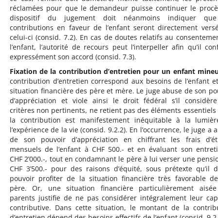
réclamées pour que le demandeur puisse continuer le procè
dispositif du jugement doit néanmoins indiquer que
contributions en faveur de l’enfant seront directement vers
celui-ci (consid. 7.2). En cas de doutes relatifs au consenteme
l’enfant, l’autorité de recours peut l’interpeller afin qu’il con
expressément son accord (consid. 7.3).
Fixation de la contribution d’entretien pour un enfant mine
contribution d’entretien correspond aux besoins de l’enfant et
situation financière des père et mère. Le juge abuse de son po
d’appréciation et viole ainsi le droit fédéral s’il considèr
critères non pertinents, ne retient pas des éléments essentiels 
la contribution est manifestement inéquitable à la lumiè
l’expérience de la vie (consid. 9.2.2). En l’occurrence, le juge a
de son pouvoir d’appréciation en chiffrant les frais d’é
mensuels de l’enfant à CHF 500.- et en évaluant son entret
CHF 2’000.-, tout en condamnant le père à lui verser une pensi
CHF 3’500.- pour des raisons d’équité, sous prétexte qu’il d
pouvoir profiter de la situation financière très favorable d
père. Or, une situation financière particulièrement aisé
parents justifie de ne pas considérer intégralement leur cap
contributive. Dans cette situation, le montant de la contrib
d’entretien dépend des besoins effectifs de l’enfant (consid. 9.2.